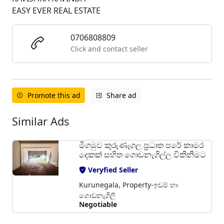
EASY EVER REAL ESTATE
0706808809
Click and contact seller
Promote this ad
Share ad
Similar Ads
මීගමුව කුරුණෑගල ප්‍රධාත පරේ කාමර
දෙකක් සහිත ගොඩනැගිල්ල විකිනීමට
Veryfied Seller
Kurunegala, Property-ඉඩම් හා
ගොඩනැගිලි
Negotiable