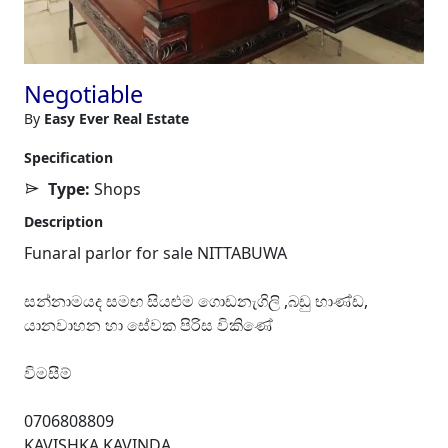
Negotiable
By
Easy Ever Real Estate
Specification
Type:
Shops
Description
Funaral parlor for sale NITTABUWA
සන්නාමයද සමඟ සියළුම ගොඩනැගිලි ,බඩු භාණ්ඩ,
යානවාහන හා සේවක පිරිස විකිණේ
විමසීම්
0706808809
KAVISHKA KAVINDA