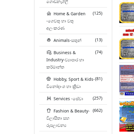
ගොඩනැගිලි
(125)
Home & Garden
-ගෙවතු හා වතු
අලංකරණ
(13)
Animals-සතුන්
(74)
Business &
Industry-ව්‍යාපාර හා
කර්මාන්ත
(81)
Hobby, Sport & Kids-
විනෝදාංශ හා ක්‍රීඩා
(257)
Services -සේවා
(662)
Fashion & Beauty-
විලාසිතා සහ
රූපලාවන්‍ය