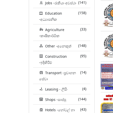
(141)
Jobs -රැකියා අවස්ථා
(158)
Education
-අධ්‍යාපනික
(33)
Agriculture
-කෘෂිකාර්මික
(148)
Other -අනෙකුත්
(95)
Construction
-ඉදිකිරීම්
(14)
Transport -ප්‍රවාහන
සේවා
(4)
Leasing - ලීසිං
(144)
Shops -සාප්පු
(43)
Hotels -හෝටල් හා