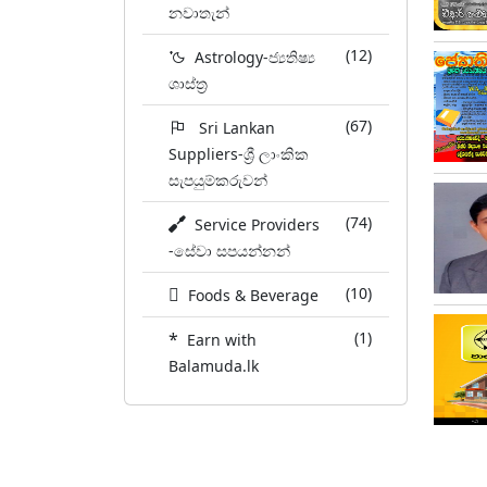
නවාතැන්
(12)
Astrology-ජ්‍යතිෂ්‍ය
ශාස්ත්‍ර
(67)
Sri Lankan
Suppliers-ශ්‍රී ලාංකික
සැපයුම්කරුවන්
(74)
Service Providers
-සේවා සපයන්නන්
(10)
Foods & Beverage
*
(1)
Earn with
Balamuda.lk