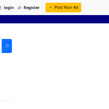
Post Your Ad
login
Register