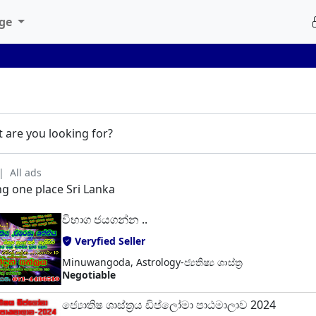
age
 are you looking for?
All ads
ing one place Sri Lanka
විභාග ජයගන්න ..
Veryfied Seller
Minuwangoda, Astrology-ජ්‍යතිෂ්‍ය ශාස්ත්‍ර
Negotiable
ජ්‍යොතිෂ ශාස්ත්‍රය ඩිප්ලෝමා පාඨමාලාව 2024