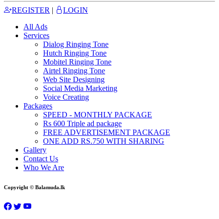
REGISTER
|
LOGIN
All Ads
Services
Dialog Ringing Tone
Hutch Ringing Tone
Mobitel Ringing Tone
Airtel Ringing Tone
Web Site Designing
Social Media Marketing
Voice Creating
Packages
SPEED - MONTHLY PACKAGE
Rs 600 Triple ad package
FREE ADVERTISEMENT PACKAGE
ONE ADD RS.750 WITH SHARING
Gallery
Contact Us
Who We Are
Copyright © Balamuda.lk