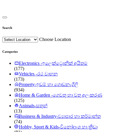
Search
Choose Location
Categories
Electronics -ඉලෙක්ට්‍රොනික් අයිතම
(177)
Vehicles -රථ වාහන
(173)
Property-ඉඩම් හා ගොඩනැගිලි
(934)
Home & Garden -ගෙවතු හා වතු අලංකරණ
(125)
Animals-සතුන්
(13)
Business & Industry-ව්‍යාපාර හා කර්මාන්ත
(74)
Hobby, Sport & Kids-විනෝදාංශ හා ක්‍රීඩා