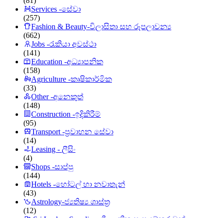
(81)
Services -සේවා
(257)
Fashion & Beauty-විලාසිතා සහ රූපලාවන්‍ය
(662)
Jobs -රැකියා අවස්ථා
(141)
Education -අධ්‍යාපනික
(158)
Agriculture -කෘෂිකාර්මික
(33)
Other -අනෙකුත්
(148)
Construction -ඉදිකිරීම්
(95)
Transport -ප්‍රවාහන සේවා
(14)
Leasing - ලීසිං
(4)
Shops -සාප්පු
(144)
Hotels -හෝටල් හා නවාතැන්
(43)
Astrology-ජ්‍යතිෂ්‍ය ශාස්ත්‍ර
(12)