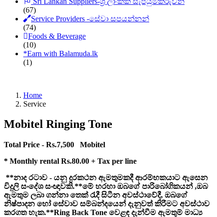
Sri Lankan Suppliers-ශ්‍රී ලාංකික සැපයුම්කරුවන්
(67)
Service Providers -සේවා සපයන්නන්
(74)
Foods & Beverage
(10)
*
Earn with Balamuda.lk
(1)
Home
Service
Mobitel Ringing Tone
Total Price - Rs.7,500 Mobitel
* Monthly rental Rs.80.00 + Tax per line
**නාද රටාව - යනු දුරකථන ඇමතුමකදී ආරම්භකයාට ඇසෙන
විදුලි සංදේශ සංඥාවකි.**මේ හරහා ඔබගේ පාරිබෝගිකයන් ,ඔබ
ඇමතුම ලබා ගන්නා තෙක් රැදී සිටීන අවස්ථාවේදී, ඔබගේ
නිෂ්පාදන හෝ සේවාව සම්බන්දයෙන් දැනුවත් කිරීමට අවස්ථාව
කරගත හැක.**Ring Back Tone වෙළඳ දැන්වීම ඇමතුම් මාධ්‍ය