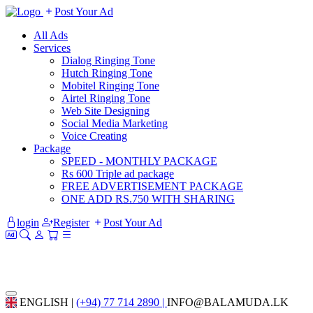
Post Your Ad
All Ads
Services
Dialog Ringing Tone
Hutch Ringing Tone
Mobitel Ringing Tone
Airtel Ringing Tone
Web Site Designing
Social Media Marketing
Voice Creating
Package
SPEED - MONTHLY PACKAGE
Rs 600 Triple ad package
FREE ADVERTISEMENT PACKAGE
ONE ADD RS.750 WITH SHARING
login
Register
Post Your Ad
ENGLISH |
(+94) 77 714 2890 |
INFO@BALAMUDA.LK