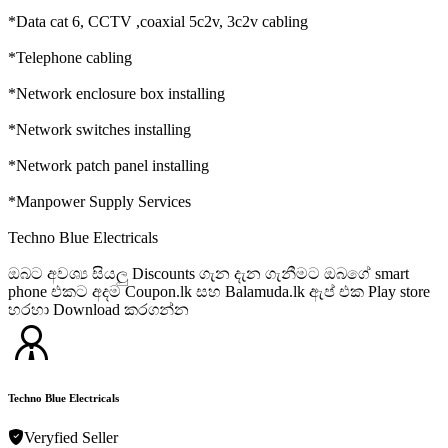
*Data cat 6, CCTV ,coaxial 5c2v, 3c2v cabling
*Telephone cabling
*Network enclosure box installing
*Network switches installing
*Network patch panel installing
*Manpower Supply Services
Techno Blue Electricals
ඔබට අවශ්‍ය සියලු Discounts ගැන දැන ගැනීමට ඔබගේ smart
phone එකට අදම Coupon.lk සහ Balamuda.lk ඇප් එක Play store
හරහා Download කරගන්න
Techno Blue Electricals
Veryfied Seller