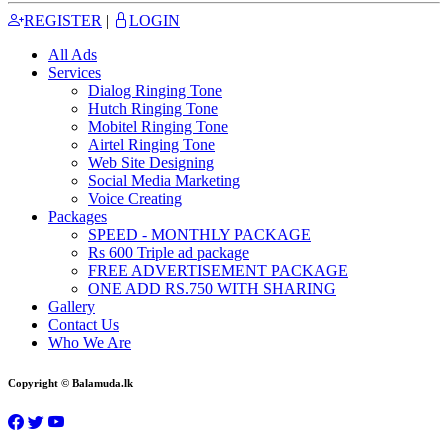
REGISTER
|
LOGIN
All Ads
Services
Dialog Ringing Tone
Hutch Ringing Tone
Mobitel Ringing Tone
Airtel Ringing Tone
Web Site Designing
Social Media Marketing
Voice Creating
Packages
SPEED - MONTHLY PACKAGE
Rs 600 Triple ad package
FREE ADVERTISEMENT PACKAGE
ONE ADD RS.750 WITH SHARING
Gallery
Contact Us
Who We Are
Copyright © Balamuda.lk