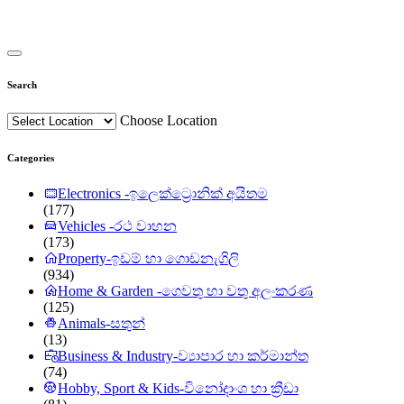
Search
Choose Location
Categories
Electronics -ඉලෙක්ට්‍රොනික් අයිතම
(177)
Vehicles -රථ වාහන
(173)
Property-ඉඩම් හා ගොඩනැගිලි
(934)
Home & Garden -ගෙවතු හා වතු අලංකරණ
(125)
Animals-සතුන්
(13)
Business & Industry-ව්‍යාපාර හා කර්මාන්ත
(74)
Hobby, Sport & Kids-විනෝදාංශ හා ක්‍රීඩා