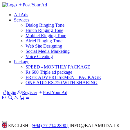
Post Your Ad
All Ads
Services
Dialog Ringing Tone
Hutch Ringing Tone
Mobitel Ringing Tone
Airtel Ringing Tone
Web Site Designing
Social Media Marketing
Voice Creating
Package
SPEED - MONTHLY PACKAGE
Rs 600 Triple ad package
FREE ADVERTISEMENT PACKAGE
ONE ADD RS.750 WITH SHARING
login
Register
Post Your Ad
ENGLISH |
(+94) 77 714 2890 |
INFO@BALAMUDA.LK