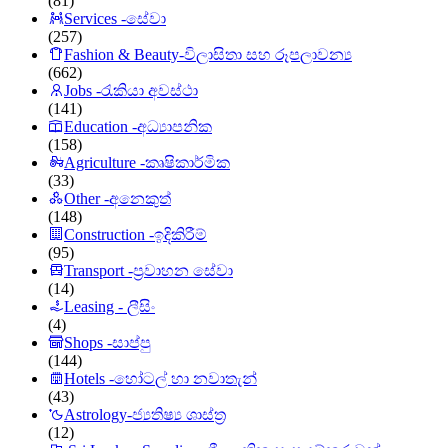
(81)
Services -සේවා
(257)
Fashion & Beauty-විලාසිතා සහ රූපලාවන්‍ය
(662)
Jobs -රැකියා අවස්ථා
(141)
Education -අධ්‍යාපනික
(158)
Agriculture -කෘෂිකාර්මික
(33)
Other -අනෙකුත්
(148)
Construction -ඉදිකිරීම්
(95)
Transport -ප්‍රවාහන සේවා
(14)
Leasing - ලීසිං
(4)
Shops -සාප්පු
(144)
Hotels -හෝටල් හා නවාතැන්
(43)
Astrology-ජ්‍යතිෂ්‍ය ශාස්ත්‍ර
(12)