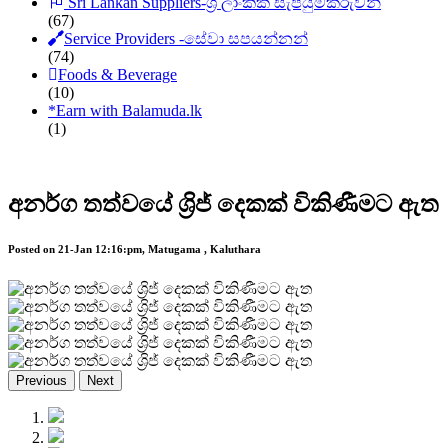
Sri Lankan Suppliers-ශ්‍රී ලාංකික සැපයුම්කරුවන්
(67)
Service Providers -සේවා සපයන්නන්
(74)
Foods & Beverage
(10)
*
Earn with Balamuda.lk
(1)
අනර්ග තත්වයේ ශ්‍රිජ් දෙකක් විකිණීමට ඇත
Posted on 21-Jan 12:16:pm, Matugama , Kaluthara
Previous
Next