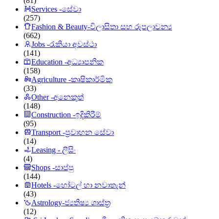
(81)
Services -සේවා
(257)
Fashion & Beauty-විලාසිතා සහ රූපලාවන්‍ය
(662)
Jobs -රැකියා අවස්ථා
(141)
Education -අධ්‍යාපනික
(158)
Agriculture -කෘෂිකාර්මික
(33)
Other -අනෙකුත්
(148)
Construction -ඉදිකිරීම්
(95)
Transport -ප්‍රවාහන සේවා
(14)
Leasing - ලීසිං
(4)
Shops -සාප්පු
(144)
Hotels -හෝටල් හා නවාතැන්
(43)
Astrology-ජ්‍යතිෂ්‍ය ශාස්ත්‍ර
(12)