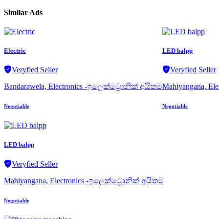
Similar Ads
Electric
LED balpp
Veryfied Seller
Veryfied Seller
Bandarawela, Electronics -ඉලෙක්ට්‍රොනික් අයිතම
Mahiyangana, Ele
Negotiable
Negotiable
LED balpp
Veryfied Seller
Mahiyangana, Electronics -ඉලෙක්ට්‍රොනික් අයිතම
Negotiable