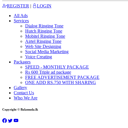
REGISTER
|
LOGIN
All Ads
Services
Dialog Ringing Tone
Hutch Ringing Tone
Mobitel Ringing Tone
Airtel Ringing Tone
Web Site Designing
Social Media Marketing
Voice Creating
Packages
SPEED - MONTHLY PACKAGE
Rs 600 Triple ad package
FREE ADVERTISEMENT PACKAGE
ONE ADD RS.750 WITH SHARING
Gallery
Contact Us
Who We Are
Copyright © Balamuda.lk