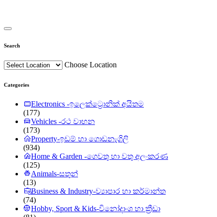
Search
Choose Location
Categories
Electronics -ඉලෙක්ට්‍රොනික් අයිතම
(177)
Vehicles -රථ වාහන
(173)
Property-ඉඩම් හා ගොඩනැගිලි
(934)
Home & Garden -ගෙවතු හා වතු අලංකරණ
(125)
Animals-සතුන්
(13)
Business & Industry-ව්‍යාපාර හා කර්මාන්ත
(74)
Hobby, Sport & Kids-විනෝදාංශ හා ක්‍රීඩා