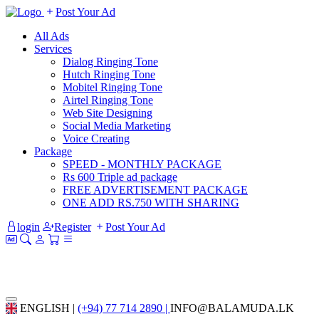
Post Your Ad
All Ads
Services
Dialog Ringing Tone
Hutch Ringing Tone
Mobitel Ringing Tone
Airtel Ringing Tone
Web Site Designing
Social Media Marketing
Voice Creating
Package
SPEED - MONTHLY PACKAGE
Rs 600 Triple ad package
FREE ADVERTISEMENT PACKAGE
ONE ADD RS.750 WITH SHARING
login
Register
Post Your Ad
ENGLISH |
(+94) 77 714 2890 |
INFO@BALAMUDA.LK