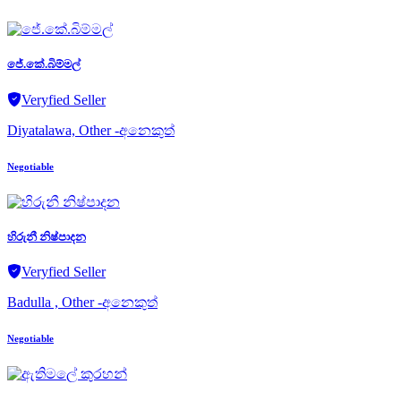
ජේ.කේ.බිම්මල්
Veryfied Seller
Diyatalawa, Other -අනෙකුත්
Negotiable
හිරුනී නිෂ්පාදන
Veryfied Seller
Badulla , Other -අනෙකුත්
Negotiable