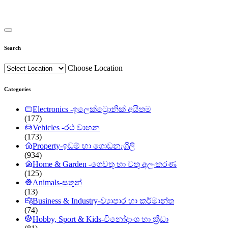
Search
Choose Location
Categories
Electronics -ඉලෙක්ට්‍රොනික් අයිතම
(177)
Vehicles -රථ වාහන
(173)
Property-ඉඩම් හා ගොඩනැගිලි
(934)
Home & Garden -ගෙවතු හා වතු අලංකරණ
(125)
Animals-සතුන්
(13)
Business & Industry-ව්‍යාපාර හා කර්මාන්ත
(74)
Hobby, Sport & Kids-විනෝදාංශ හා ක්‍රීඩා