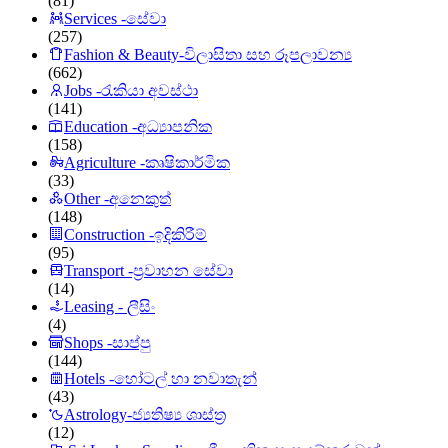
(81)
Services -සේවා
(257)
Fashion & Beauty-විලාසිතා සහ රූපලාවන්‍ය
(662)
Jobs -රැකියා අවස්ථා
(141)
Education -අධ්‍යාපනික
(158)
Agriculture -කෘෂිකාර්මික
(33)
Other -අනෙකුත්
(148)
Construction -ඉදිකිරීම්
(95)
Transport -ප්‍රවාහන සේවා
(14)
Leasing - ලීසිං
(4)
Shops -සාප්පු
(144)
Hotels -හෝටල් හා නවාතැන්
(43)
Astrology-ජ්‍යතිෂ්‍ය ශාස්ත්‍ර
(12)