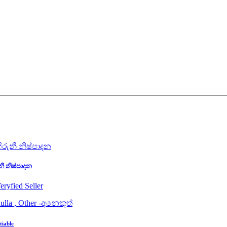
නී නිෂ්පාදන
eryfied Seller
ulla , Other -අනෙකුත්
tiable