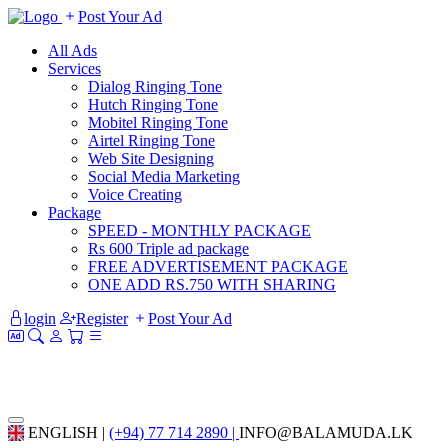
Post Your Ad
All Ads
Services
Dialog Ringing Tone
Hutch Ringing Tone
Mobitel Ringing Tone
Airtel Ringing Tone
Web Site Designing
Social Media Marketing
Voice Creating
Package
SPEED - MONTHLY PACKAGE
Rs 600 Triple ad package
FREE ADVERTISEMENT PACKAGE
ONE ADD RS.750 WITH SHARING
login
Register
Post Your Ad
ENGLISH |
(+94) 77 714 2890 |
INFO@BALAMUDA.LK