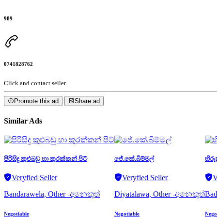
989
0741828762
Click and contact seller
Promote this ad
Share ad
Similar Ads
පිරිසිදු කුළුබඩු හා කුරක්කන් පිට්
ජේ.කේ.බිම්මල්
හිරු
Veryfied Seller
Veryfied Seller
V
Bandarawela, Other -අනෙකුත්
Diyatalawa, Other -අනෙකුත්
Bad
Negotiable
Negotiable
Nego