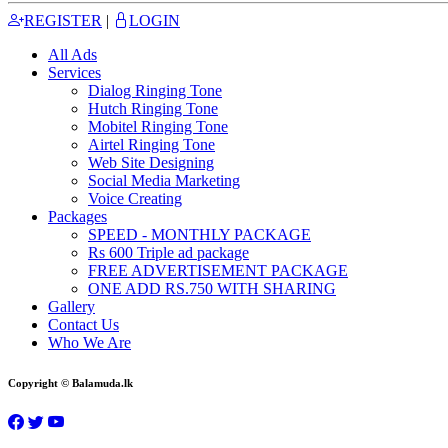
REGISTER
|
LOGIN
All Ads
Services
Dialog Ringing Tone
Hutch Ringing Tone
Mobitel Ringing Tone
Airtel Ringing Tone
Web Site Designing
Social Media Marketing
Voice Creating
Packages
SPEED - MONTHLY PACKAGE
Rs 600 Triple ad package
FREE ADVERTISEMENT PACKAGE
ONE ADD RS.750 WITH SHARING
Gallery
Contact Us
Who We Are
Copyright © Balamuda.lk