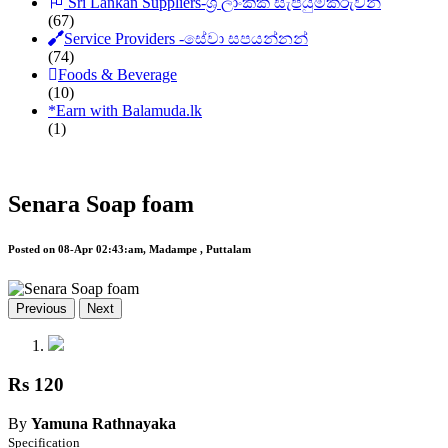
Sri Lankan Suppliers-ශ්‍රී ලාංකික සැපයුම්කරුවන්
(67)
Service Providers -සේවා සපයන්නන්
(74)
Foods & Beverage
(10)
*
Earn with Balamuda.lk
(1)
Senara Soap foam
Posted on 08-Apr 02:43:am, Madampe , Puttalam
Previous
Next
Rs 120
By
Yamuna Rathnayaka
Specification