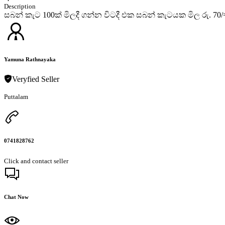
Description
සබන් කැට 100ක් මිලදී ගන්න විටදී එක සබන් කැටයක මිල රු. 70/
Yamuna Rathnayaka
Veryfied Seller
Puttalam
0741828762
Click and contact seller
Chat Now