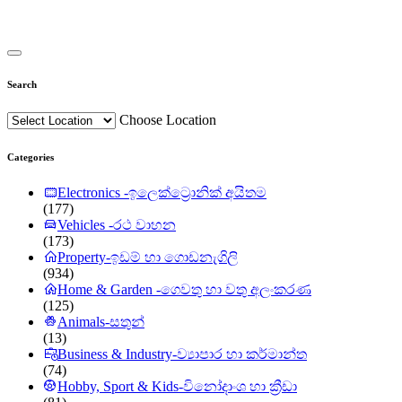
Search
Choose Location
Categories
Electronics -ඉලෙක්ට්‍රොනික් අයිතම
(177)
Vehicles -රථ වාහන
(173)
Property-ඉඩම් හා ගොඩනැගිලි
(934)
Home & Garden -ගෙවතු හා වතු අලංකරණ
(125)
Animals-සතුන්
(13)
Business & Industry-ව්‍යාපාර හා කර්මාන්ත
(74)
Hobby, Sport & Kids-විනෝදාංශ හා ක්‍රීඩා