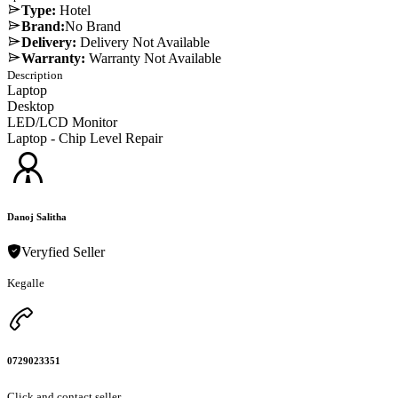
Type:
Hotel
Brand:
No Brand
Delivery:
Delivery Not Available
Warranty:
Warranty Not Available
Description
Laptop
Desktop
LED/LCD Monitor
Laptop - Chip Level Repair
Danoj Salitha
Veryfied Seller
Kegalle
0729023351
Click and contact seller