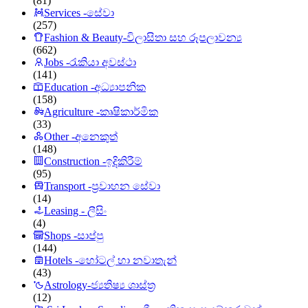
(81)
Services -සේවා
(257)
Fashion & Beauty-විලාසිතා සහ රූපලාවන්‍ය
(662)
Jobs -රැකියා අවස්ථා
(141)
Education -අධ්‍යාපනික
(158)
Agriculture -කෘෂිකාර්මික
(33)
Other -අනෙකුත්
(148)
Construction -ඉදිකිරීම්
(95)
Transport -ප්‍රවාහන සේවා
(14)
Leasing - ලීසිං
(4)
Shops -සාප්පු
(144)
Hotels -හෝටල් හා නවාතැන්
(43)
Astrology-ජ්‍යතිෂ්‍ය ශාස්ත්‍ර
(12)