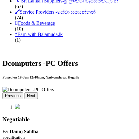
Sri Lankan Suppliers-ශ්‍රී ලාංකික සැපයුම්කරුවන්
(67)
Service Providers -සේවා සපයන්නන්
(74)
Foods & Beverage
(10)
*
Earn with Balamuda.lk
(1)
Dcomputers -PC Offers
Posted on 19-Jun 12:48:pm, Yatiyanthota, Kegalle
Previous
Next
Negotiable
By
Danoj Salitha
Specification