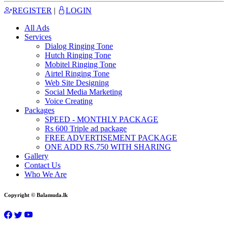
REGISTER
|
LOGIN
All Ads
Services
Dialog Ringing Tone
Hutch Ringing Tone
Mobitel Ringing Tone
Airtel Ringing Tone
Web Site Designing
Social Media Marketing
Voice Creating
Packages
SPEED - MONTHLY PACKAGE
Rs 600 Triple ad package
FREE ADVERTISEMENT PACKAGE
ONE ADD RS.750 WITH SHARING
Gallery
Contact Us
Who We Are
Copyright © Balamuda.lk