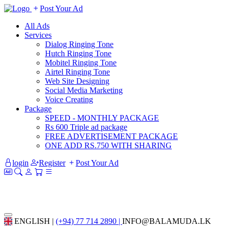
Post Your Ad
All Ads
Services
Dialog Ringing Tone
Hutch Ringing Tone
Mobitel Ringing Tone
Airtel Ringing Tone
Web Site Designing
Social Media Marketing
Voice Creating
Package
SPEED - MONTHLY PACKAGE
Rs 600 Triple ad package
FREE ADVERTISEMENT PACKAGE
ONE ADD RS.750 WITH SHARING
login
Register
Post Your Ad
ENGLISH |
(+94) 77 714 2890 |
INFO@BALAMUDA.LK