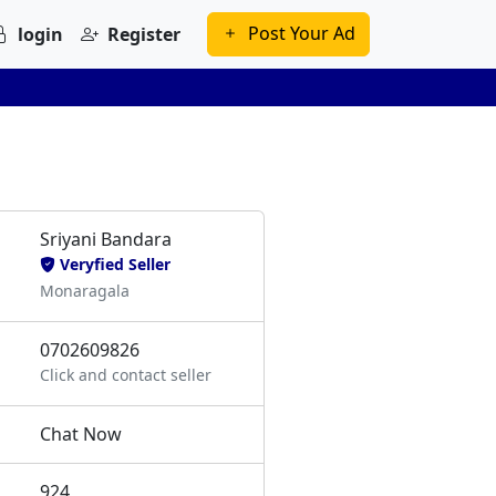
Post Your Ad
login
Register
Sriyani Bandara
Veryfied Seller
Monaragala
0702609826
Click and contact seller
Chat Now
924