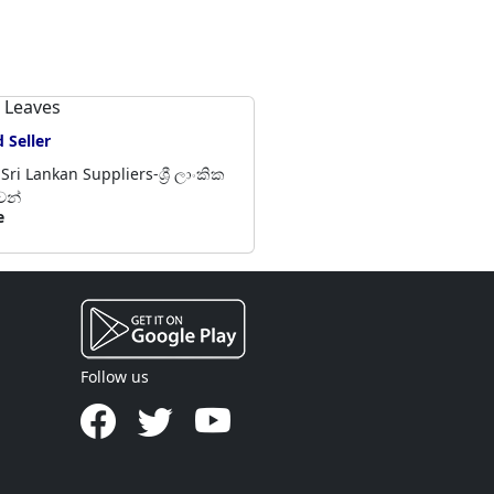
 Leaves
Felt Cr
 Seller
Veryf
ri Lankan Suppliers-ශ්‍රී ලාංකික
Walasmul
වන්
සැපයුම්ක
e
Negotia
Follow us