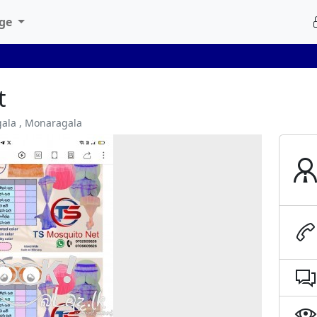
age
t
gala , Monaragala