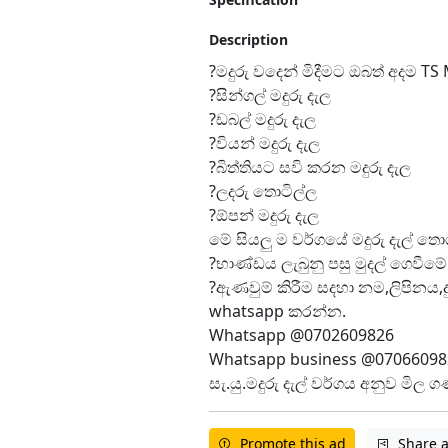
Description
?මදුරු වදෙන් මිදීමට ඔබත් අදම T
?සින්ගල් මදුරු දැල
?ඩබල් මදුරු දැල
?වියන් මදුරු දැල
?බිත්තියට සවි කරන මදුරු දැල
?ලදරු තොටිල්ල
?ඕපන් මදුරු දැල
මේ සියලු ම වර්ගයේ මදුරු දැල් ත
?භාණ්ඩය ලැබුනු පසු මුදල් ගෙවීම
?ඇණවුම් කිරීම සදහා නම,ලිපින
whatsapp කරන්න.
Whatsapp @0702609826
Whatsapp business @07066098
සැ.යු.මදුරු දැල් වර්ගය අනුව මිල
Promote this ad
Share 