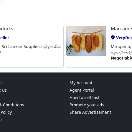
oducts
Macrame
eller
Veryfied
Sri Lankan Suppliers-ශ්‍රී ලාංකික
Mirigama, S
්
සැපයුම්කරු
Negotiabl
Us
My Account
t Us
Agent Portal
How to sell fast
& Conditions
Promote your ads
 Policy
Share Advertisement
p