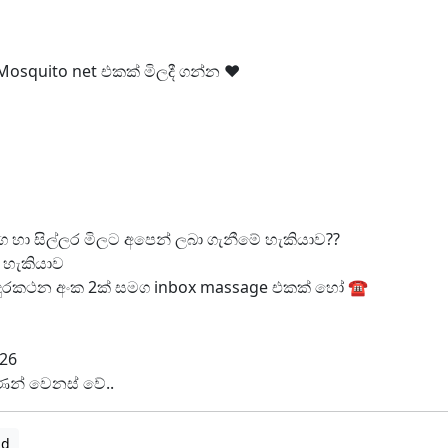
S Mosquito net එකක් මිලදී ගන්න ❤
ොග හා සිල්ලර මිලට අපෙන් ලබා ගැනීමේ හැකියාව??
ේ හැකියාව
ය,දුරකථන අංක 2ක් සමග inbox massage එකක් හෝ ☎
26
 ගණන් වෙනස් වේ..
ad