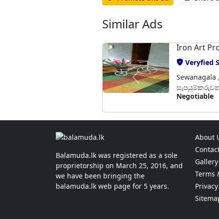
Similar Ads
Iron Art Pr
Veryfied S
Sewanagala , 
සැපයුම්කරුවන
Negotiable
About 
Contac
Balamuda.lk was registered as a sole
Gallery
proprietorship on March 25, 2016, and
Terms 
we have been bringing the
balamuda.lk web page for 5 years.
Privacy
Sitema