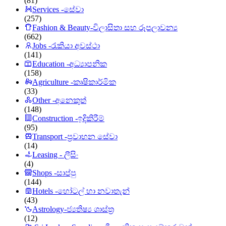
(81)
Services -සේවා
(257)
Fashion & Beauty-විලාසිතා සහ රූපලාවන්‍ය
(662)
Jobs -රැකියා අවස්ථා
(141)
Education -අධ්‍යාපනික
(158)
Agriculture -කෘෂිකාර්මික
(33)
Other -අනෙකුත්
(148)
Construction -ඉදිකිරීම්
(95)
Transport -ප්‍රවාහන සේවා
(14)
Leasing - ලීසිං
(4)
Shops -සාප්පු
(144)
Hotels -හෝටල් හා නවාතැන්
(43)
Astrology-ජ්‍යතිෂ්‍ය ශාස්ත්‍ර
(12)