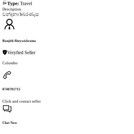
Type:
Travel
Description
වන්දනා bබරණැස
Ranjith Abeywickrama
Veryfied Seller
Colombo
0740701715
Click and contact seller
Chat Now