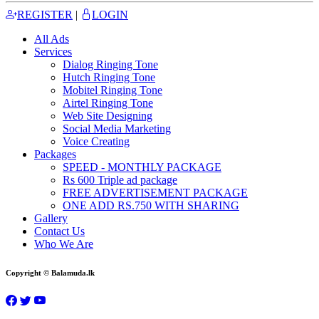
REGISTER
|
LOGIN
All Ads
Services
Dialog Ringing Tone
Hutch Ringing Tone
Mobitel Ringing Tone
Airtel Ringing Tone
Web Site Designing
Social Media Marketing
Voice Creating
Packages
SPEED - MONTHLY PACKAGE
Rs 600 Triple ad package
FREE ADVERTISEMENT PACKAGE
ONE ADD RS.750 WITH SHARING
Gallery
Contact Us
Who We Are
Copyright © Balamuda.lk