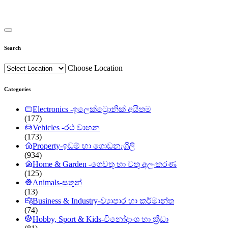
Search
Choose Location
Categories
Electronics -ඉලෙක්ට්‍රොනික් අයිතම
(177)
Vehicles -රථ වාහන
(173)
Property-ඉඩම් හා ගොඩනැගිලි
(934)
Home & Garden -ගෙවතු හා වතු අලංකරණ
(125)
Animals-සතුන්
(13)
Business & Industry-ව්‍යාපාර හා කර්මාන්ත
(74)
Hobby, Sport & Kids-විනෝදාංශ හා ක්‍රීඩා