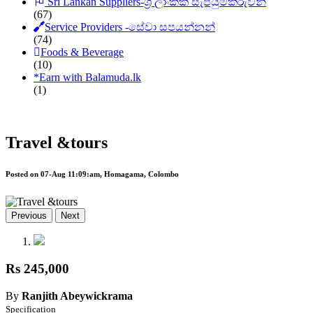
Sri Lankan Suppliers-ශ්‍රී ලාංකික සැපයුම්කරුවන්
(67)
Service Providers -සේවා සපයන්නන්
(74)
Foods & Beverage
(10)
*
Earn with Balamuda.lk
(1)
Travel &tours
Posted on 07-Aug 11:09:am, Homagama, Colombo
Previous
Next
Rs 245,000
By
Ranjith Abeywickrama
Specification