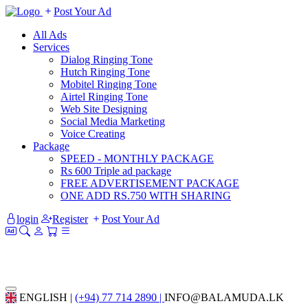
Post Your Ad
All Ads
Services
Dialog Ringing Tone
Hutch Ringing Tone
Mobitel Ringing Tone
Airtel Ringing Tone
Web Site Designing
Social Media Marketing
Voice Creating
Package
SPEED - MONTHLY PACKAGE
Rs 600 Triple ad package
FREE ADVERTISEMENT PACKAGE
ONE ADD RS.750 WITH SHARING
login
Register
Post Your Ad
ENGLISH |
(+94) 77 714 2890 |
INFO@BALAMUDA.LK