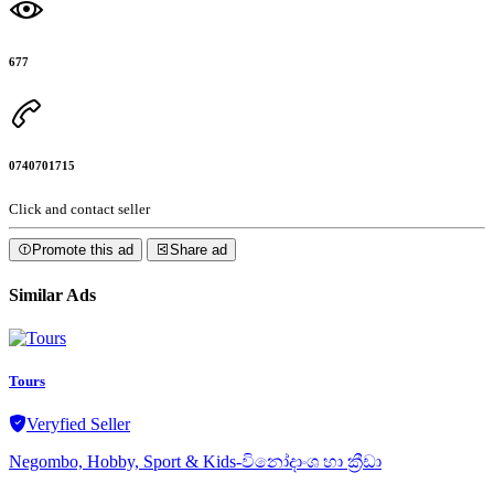
677
0740701715
Click and contact seller
Promote this ad
Share ad
Similar Ads
Tours
Veryfied Seller
Negombo, Hobby, Sport & Kids-විනෝදාංශ හා ක්‍රීඩා