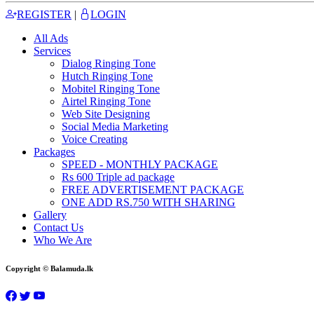
REGISTER
|
LOGIN
All Ads
Services
Dialog Ringing Tone
Hutch Ringing Tone
Mobitel Ringing Tone
Airtel Ringing Tone
Web Site Designing
Social Media Marketing
Voice Creating
Packages
SPEED - MONTHLY PACKAGE
Rs 600 Triple ad package
FREE ADVERTISEMENT PACKAGE
ONE ADD RS.750 WITH SHARING
Gallery
Contact Us
Who We Are
Copyright © Balamuda.lk