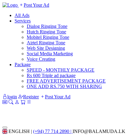
Post Your Ad
All Ads
Services
Dialog Ringing Tone
Hutch Ringing Tone
Mobitel Ringing Tone
Airtel Ringing Tone
Web Site Designing
Social Media Marketing
Voice Creating
Package
SPEED - MONTHLY PACKAGE
Rs 600 Triple ad package
FREE ADVERTISEMENT PACKAGE
ONE ADD RS.750 WITH SHARING
login
Register
Post Your Ad
ENGLISH |
(+94) 77 714 2890 |
INFO@BALAMUDA.LK