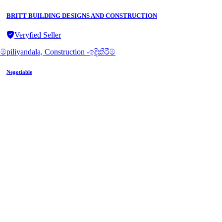
BRITT BUILDING DESIGNS AND CONSTRUCTION
Veryfied Seller
ීම්
piliyandala, Construction -ඉදිකිරීම්
Negotiable