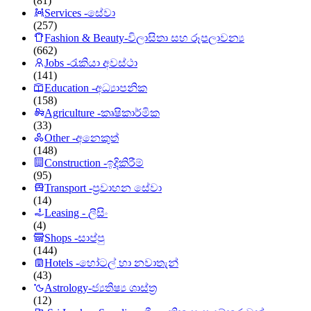
(81)
Services -සේවා
(257)
Fashion & Beauty-විලාසිතා සහ රූපලාවන්‍ය
(662)
Jobs -රැකියා අවස්ථා
(141)
Education -අධ්‍යාපනික
(158)
Agriculture -කෘෂිකාර්මික
(33)
Other -අනෙකුත්
(148)
Construction -ඉදිකිරීම්
(95)
Transport -ප්‍රවාහන සේවා
(14)
Leasing - ලීසිං
(4)
Shops -සාප්පු
(144)
Hotels -හෝටල් හා නවාතැන්
(43)
Astrology-ජ්‍යතිෂ්‍ය ශාස්ත්‍ර
(12)