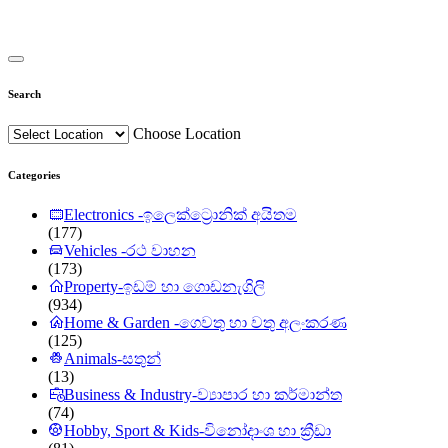
Search
Choose Location
Categories
Electronics -ඉලෙක්ට්‍රොනික් අයිතම
(177)
Vehicles -රථ වාහන
(173)
Property-ඉඩම් හා ගොඩනැගිලි
(934)
Home & Garden -ගෙවතු හා වතු අලංකරණ
(125)
Animals-සතුන්
(13)
Business & Industry-ව්‍යාපාර හා කර්මාන්ත
(74)
Hobby, Sport & Kids-විනෝදාංශ හා ක්‍රීඩා