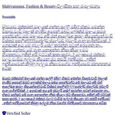
Mahiyangana, Fashion & Beauty-විලාසිතා සහ රූපලාවන්‍ය
Negotiable
ඔයාට රත්තරන් මාලයක් ගන්න සල්ලි මදිද? ඒකට මෙන්න විසදුම.වැඩි මුදලක්
නැතිව අපෙන් ඔබට ෆොක්ස් මාලය සමග පෙන්ඩන්ට.මේ මාලයට අපි රන්
ආලේඔඅ කරල තියෙන්නේ.වැඩි විස්තර පහලින්????ගෝල්ඩ් ප්ලේටඩ් ජුවලරි
ගැන හැදින්වීමක් .? ගොඩාක් අය මේ ජුවලරි සේල් කරන්න පටන් අරගෙන නෑ..
ඒකට හේතුව මේ ගැන නොදන්න නිසා කියලා මට හිතෙනවා..ඉතින් අපි චුට්ටක්
කතා කරමු..? ලොකයේ රත්තරං වලට වැඩිම ඉල්ලුම තියෙන රට තමයි ඉන්දියාව
..ඉතින් ඉන්දියාවෙන් තිබුනු ඉල්ලුම නිසා වගේම ඉන්දියාවේ ජනගහනය අධික
Veryfied Seller