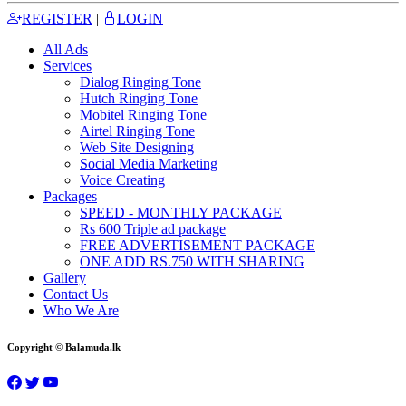
REGISTER
|
LOGIN
All Ads
Services
Dialog Ringing Tone
Hutch Ringing Tone
Mobitel Ringing Tone
Airtel Ringing Tone
Web Site Designing
Social Media Marketing
Voice Creating
Packages
SPEED - MONTHLY PACKAGE
Rs 600 Triple ad package
FREE ADVERTISEMENT PACKAGE
ONE ADD RS.750 WITH SHARING
Gallery
Contact Us
Who We Are
Copyright © Balamuda.lk