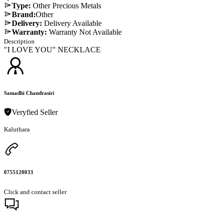
Type:
Other Precious Metals
Brand:
Other
Delivery:
Delivery Available
Warranty:
Warranty Not Available
Description
"I LOVE YOU" NECKLACE
Samadhi Chandrasiri
Veryfied Seller
Kaluthara
0755120033
Click and contact seller