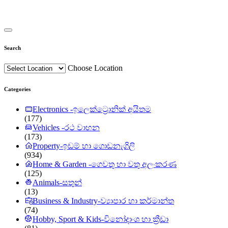
Search
Choose Location
Categories
Electronics -ඉලෙක්ට්‍රොනික් අයිතම
(177)
Vehicles -රථ වාහන
(173)
Property-ඉඩම් හා ගොඩනැගිලි
(934)
Home & Garden -ගෙවතු හා වතු අලංකරණ
(125)
Animals-සතුන්
(13)
Business & Industry-ව්‍යාපාර හා කර්මාන්ත
(74)
Hobby, Sport & Kids-විනෝදාංශ හා ක්‍රීඩා