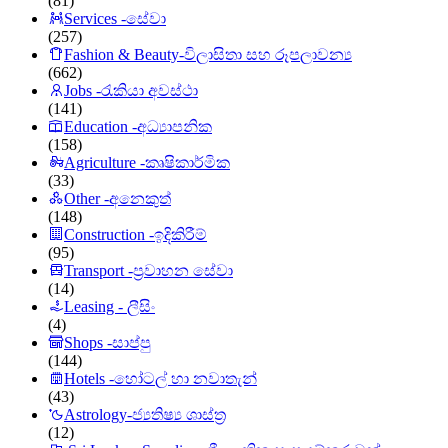
(81)
Services -සේවා
(257)
Fashion & Beauty-විලාසිතා සහ රූපලාවන්‍ය
(662)
Jobs -රැකියා අවස්ථා
(141)
Education -අධ්‍යාපනික
(158)
Agriculture -කෘෂිකාර්මික
(33)
Other -අනෙකුත්
(148)
Construction -ඉදිකිරීම්
(95)
Transport -ප්‍රවාහන සේවා
(14)
Leasing - ලීසිං
(4)
Shops -සාප්පු
(144)
Hotels -හෝටල් හා නවාතැන්
(43)
Astrology-ජ්‍යතිෂ්‍ය ශාස්ත්‍ර
(12)