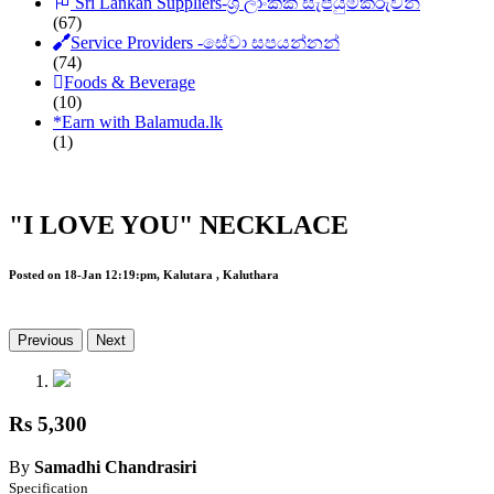
Sri Lankan Suppliers-ශ්‍රී ලාංකික සැපයුම්කරුවන්
(67)
Service Providers -සේවා සපයන්නන්
(74)
Foods & Beverage
(10)
*
Earn with Balamuda.lk
(1)
"I LOVE YOU" NECKLACE
Posted on 18-Jan 12:19:pm, Kalutara , Kaluthara
Previous
Next
Rs 5,300
By
Samadhi Chandrasiri
Specification