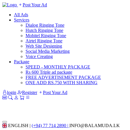
Post Your Ad
All Ads
Services
Dialog Ringing Tone
Hutch Ringing Tone
Mobitel Ringing Tone
Airtel Ringing Tone
Web Site Designing
Social Media Marketing
Voice Creating
Package
SPEED - MONTHLY PACKAGE
Rs 600 Triple ad package
FREE ADVERTISEMENT PACKAGE
ONE ADD RS.750 WITH SHARING
login
Register
Post Your Ad
ENGLISH |
(+94) 77 714 2890 |
INFO@BALAMUDA.LK