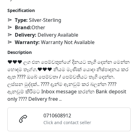
Specification
Type:
Silver-Sterling
Brand:
Other
Delivery:
Delivery Available
Warranty:
Warranty Not Available
Description
❤️❤️❤️ ලග එන පෙම්වතුන්ගේ දිනයට තෑගි දෙන්න මෙන්න
හොදම තෑග්ග.❤️❤️❤️ නියම මැණික් යොදා නිෂ්පාදනය කර
ඇත ???? ඔබේ පෙම්වතා / පෙම්වතියට තෑගි දෙන්න.
ලස්සන මුද්දක්.. ???? දැන්ම ඇනවුම් කර බලන්න ????
ඇනවුම් කිරිමට Inbox message කරන්න Bank deposit
only ???? Delivery free ..
0710608912
Click and contact seller