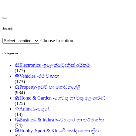
Search
Choose Location
Categories
Electronics -ඉලෙක්ට්‍රොනික් අයිතම
(177)
Vehicles -රථ වාහන
(173)
Property-ඉඩම් හා ගොඩනැගිලි
(934)
Home & Garden -ගෙවතු හා වතු අලංකරණ
(125)
Animals-සතුන්
(13)
Business & Industry-ව්‍යාපාර හා කර්මාන්ත
(74)
Hobby, Sport & Kids-විනෝදාංශ හා ක්‍රීඩා