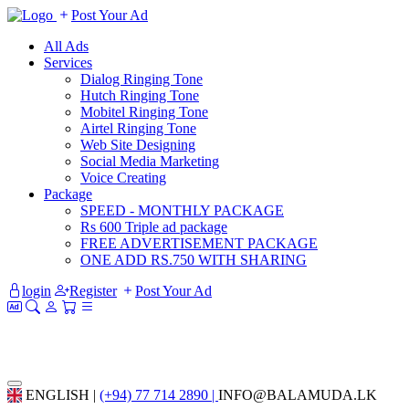
Post Your Ad
All Ads
Services
Dialog Ringing Tone
Hutch Ringing Tone
Mobitel Ringing Tone
Airtel Ringing Tone
Web Site Designing
Social Media Marketing
Voice Creating
Package
SPEED - MONTHLY PACKAGE
Rs 600 Triple ad package
FREE ADVERTISEMENT PACKAGE
ONE ADD RS.750 WITH SHARING
login
Register
Post Your Ad
ENGLISH |
(+94) 77 714 2890 |
INFO@BALAMUDA.LK