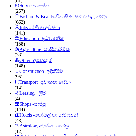
(81)
Services -සේවා
(257)
Fashion & Beauty-විලාසිතා සහ රූපලාවන්‍ය
(662)
Jobs -රැකියා අවස්ථා
(141)
Education -අධ්‍යාපනික
(158)
Agriculture -කෘෂිකාර්මික
(33)
Other -අනෙකුත්
(148)
Construction -ඉදිකිරීම්
(95)
Transport -ප්‍රවාහන සේවා
(14)
Leasing - ලීසිං
(4)
Shops -සාප්පු
(144)
Hotels -හෝටල් හා නවාතැන්
(43)
Astrology-ජ්‍යතිෂ්‍ය ශාස්ත්‍ර
(12)