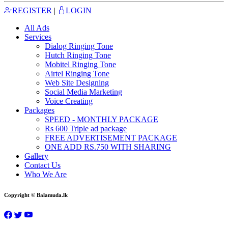
REGISTER
|
LOGIN
All Ads
Services
Dialog Ringing Tone
Hutch Ringing Tone
Mobitel Ringing Tone
Airtel Ringing Tone
Web Site Designing
Social Media Marketing
Voice Creating
Packages
SPEED - MONTHLY PACKAGE
Rs 600 Triple ad package
FREE ADVERTISEMENT PACKAGE
ONE ADD RS.750 WITH SHARING
Gallery
Contact Us
Who We Are
Copyright © Balamuda.lk