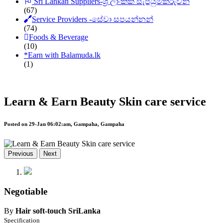
Sri Lankan Suppliers-ශ්‍රී ලාංකික සැපයුම්කරුවන්
(67)
Service Providers -සේවා සපයන්නන්
(74)
Foods & Beverage
(10)
*
Earn with Balamuda.lk
(1)
Learn & Earn Beauty Skin care service
Posted on 29-Jan 06:02:am, Gampaha, Gampaha
Previous
Next
Negotiable
By
Hair soft-touch SriLanka
Specification