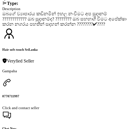
Type:
Description
ඔබගේ ව්‍යාපාරය කඩිනමින් ඉහල නංවීමට අප සූදානම්
???????????? ඔබ සූදානම්ද? ???????? ඔබ සහභාගි වීමට අපේක්ෂා
කරන නගරය පහතින් සදහන් කරන්න ????????✔????️️
Hair soft-touch SriLanka
Veryfied Seller
Gampaha
0770711997
Click and contact seller
Chat Now