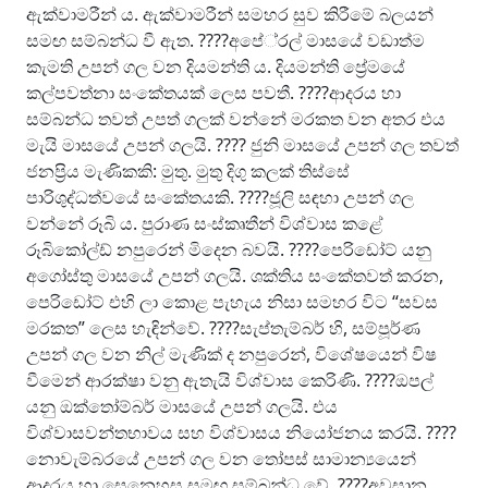
ඇක්වාමරීන් ය. ඇක්වාමරීන් සමහර සුව කිරීමේ බලයන්
සමඟ සම්බන්ධ වී ඇත. ????අපේ‍්‍රල් මාසයේ වඩාත්ම
කැමති උපන් ගල වන දියමන්ති ය. දියමන්ති ප්‍රේමයේ
කල්පවත්නා සංකේතයක් ලෙස පවතී. ????ආදරය හා
සම්බන්ධ තවත් උපත් ගලක් වන්නේ මරකත වන අතර එය
මැයි මාසයේ උපන් ගලයි. ???? ජුනි මාසයේ උපන් ගල තවත්
ජනප්‍රිය මැණිකකි: මුතු. මුතු දිගු කලක් තිස්සේ
පාරිශුද්ධත්වයේ සංකේතයකි. ????ජූලි සඳහා උපන් ගල
වන්නේ රූබි ය. පුරාණ සංස්කෘතීන් විශ්වාස කළේ
රූබිකෝල්ඩ් නපුරෙන් මිදෙන බවයි. ????පෙරිඩෝට් යනු
අගෝස්තු මාසයේ උපන් ගලයි. ශක්තිය සංකේතවත් කරන,
පෙරිඩෝට් එහි ලා කොළ පැහැය නිසා සමහර විට “සවස
මරකත” ලෙස හැඳින්වේ. ????සැප්තැම්බර් හි, සම්පූර්ණ
උපන් ගල වන නිල් මැණික් ද නපුරෙන්, විශේෂයෙන් විෂ
වීමෙන් ආරක්ෂා වනු ඇතැයි විශ්වාස කෙරිණි. ????ඔපල්
යනු ඔක්තෝම්බර් මාසයේ උපන් ගලයි. එය
විශ්වාසවන්තභාවය සහ විශ්වාසය නියෝජනය කරයි. ????
නොවැම්බරයේ උපන් ගල වන තෝපස් සාමාන්‍යයෙන්
ආදරය හා සෙනෙහස සමඟ සම්බන්ධ වේ. ????අවසාන