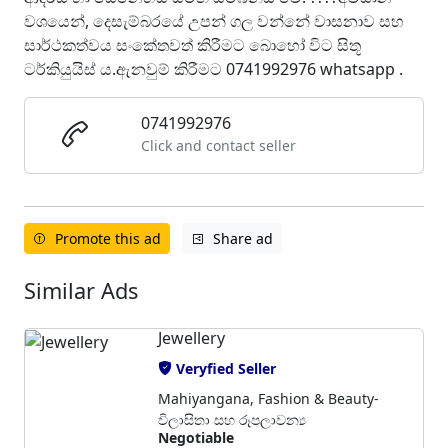
වශයෙන්, දෙසැම්බරයේ උපන් ගල වන්නේ වාසනාව සහ
සාර්ථකත්වය සංකේතවත් කිරීමට බොහෝ විට සිතූ
ටර්කියුයිස් ය.ඇනවුම් කිරීමට 0741992976 whatsapp .
0741992976
Click and contact seller
Promote this ad
Share ad
Similar Ads
Jewellery
Veryfied Seller
Mahiyangana, Fashion & Beauty-
විලාසිතා සහ රූපලාවන්‍ය
Negotiable