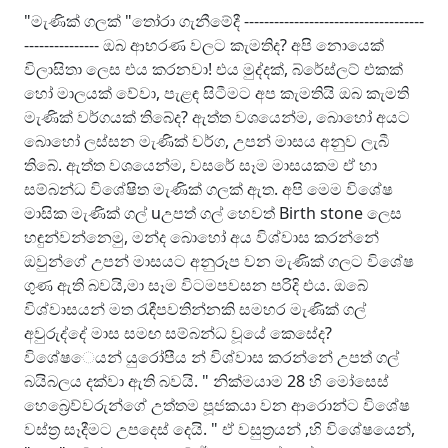
"මැණික් ගලක් "තෝරා ගැනීමේදී ------------------------------------
--------------- ඔබ ආභරණ වලට කැමතිද? අපි නොයෙක්
විලාසිතා ලෙස එය කරනවා! එය මුද්දක්, බ්රේස්ලට් එකක්
හෝ මාලයක් වේවා, පැළඳ සිටීමට අප කැමතියි ඔබ කැමති
මැණික් වර්ගයක් තිබේද? ඇත්ත වශයෙන්ම, බොහෝ අයට
බොහෝ ලස්සන මැණික් වර්ග, උපන් මාසය අනුව ලැබී
තිබේ. ඇත්ත වශයෙන්ම, වසරේ සෑම මාසයකම ඒ හා
සම්බන්ධ විශේෂිත මැණික් ගලක් ඇත. අපි මෙම විශේෂ
මාසික මැණික් ගල් uඋපත් ගල් හෙවත් Birth stone ලෙස
හඳුන්වන්නෙමු, මන්ද බොහෝ අය විශ්වාස කරන්නේ
ඔවුන්ගේ උපන් මාසයට අනුරූප වන මැණික් ගලට විශේෂ
ගුණ ඇති බවයි,මා සෑම විටමපවසන පරිදි එය. ඔබේ
විශ්වාසයන් මත රැඳීපවතින්නකි සමහර මැණික් ගල්
අවුරුද්දේ මාස සමඟ සම්බන්ධ වූයේ කෙසේද?
විශේෂ⁣ෙයන් යුරෝපීය න් විශ්වාස කරන්නේ උපත් ගල්
බයිබලය දක්වා ඇති බවයි. " නික්මයාම 28 හි මෝසෙස්
හෙබ්‍රෙව්වරුන්ගේ උත්තම පූජකයා වන ආරොන්ට විශේෂ
වස්ත්‍ර සෑදීමට උපදෙස් දෙයි. " ඒ වසුත්‍රයන් ,හි විශේෂයෙන්,