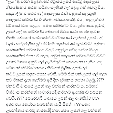
"ලය "ආවරන පළඳනාවේ ඊශ්‍රායෙලයේ ගෝත්‍ර දොළොස
නියෝජනය කරන වටිනා මැණික් ගල් දොළහක් අඩංගු විය.
පසුකාලීනව මෙම ගල් දොළොස රාශි චක්‍රයේ සලකුණු
දොළහට සම්බන්ධ වී තිබේ. අවසානයේදී, එය , කැලැන්ඩර
වර්ෂයේ මාස දොළහ සමඟ සම්බන්ධ විය. ඉතිහාසය පුරාම,
උපත් ගල් හා සම්බන්ධ බොහෝ මිථ්‍යා කථා හා ජනප්‍රවාද
තිබේ. බොහෝ සංස්කෘතීන් විශ්වාස කර ඇත්තේ උපත් ගල්
වලට ඉන්ද්‍රජාලික සුව කිරීමේ හැකියාවක් ඇති බවයි. කුමන
සංස්කෘතීන් කුමන මාස වලට අනුරූප වේද යන්න සියලු
සංස්කෘතීන් එකඟ වී නැත, නමුත් කාලයත් සමඟ ඔබට විවිධ
උපන් මාසය අනුව ගල් ලැයිස්තුවක් සොයාගත හැකිය. අද
බොහෝ ස්වර්ණාභරණ හිමියන් මූලික උපත් ගල්
කට්ටලයක් සඳහා එකඟ වෙති. මෙම එක් එක් උපත් ගල් ගැන
තව ටිකක් දැන ගැනීමට අපි දින දර්ශනය හරහා බලමු. ????
ජනවාරි මාසයේ උපන් ගල වන්නේ ගාර්නට් ය. සමහරු
විශ්වාස කරන්නේ සංචාරයේදී ගාර්නට් ආරක්ෂාව සපයන
බවයි. ???? පෙබරවාරි මාසයේ උපන් ගල ඇමතීස්ට් වන
අතර එය ධෛර්ය සම්පන්න යැයි සිතේ. ???? ඔබේ
උපන්දිනය මාර්තු මාසයේදී නම්, ඔබේ උපන් ගල වන්නේ