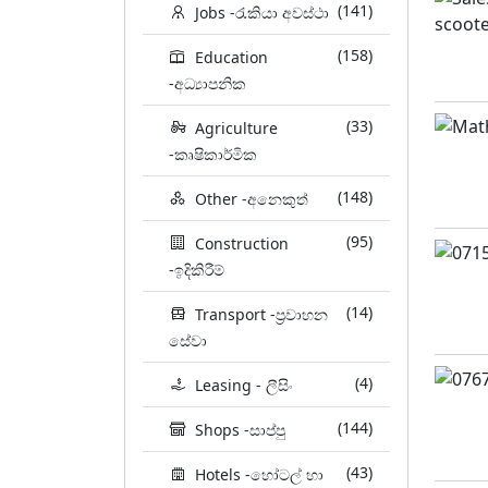
(141)
Jobs -රැකියා අවස්ථා
(158)
Education
-අධ්‍යාපනික
(33)
Agriculture
-කෘෂිකාර්මික
(148)
Other -අනෙකුත්
(95)
Construction
-ඉදිකිරීම්
(14)
Transport -ප්‍රවාහන
සේවා
(4)
Leasing - ලීසිං
(144)
Shops -සාප්පු
(43)
Hotels -හෝටල් හා