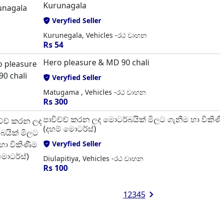
Kurunagala
Veryfied Seller
Kurunegala, Vehicles -රථ වාහන
Rs 54
Hero pleasure & MD 90 chali
Veryfied Seller
Matugama , Vehicles -රථ වාහන
Rs 300
පාවිච්ච් කරන ලද මොටර්බයික් මිලට ගැනීම හා විකි
(දහම් මොටර්ස්)
Veryfied Seller
Diulapitiya, Vehicles -රථ වාහන
Rs 100
1
2
3
4
5