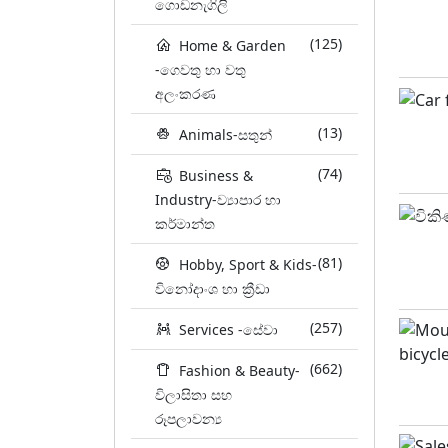
ගොඩනැගිලි
(125)
Home & Garden
-ගෙවතු හා වතු
අලංකරණ
(13)
Animals-සතුන්
(74)
Business &
Industry-ව්‍යාපාර හා
කර්මාන්ත
(81)
Hobby, Sport & Kids-
විනෝදාංශ හා ක්‍රීඩා
(257)
Services -සේවා
(662)
Fashion & Beauty-
විලාසිතා සහ
රූපලාවන්‍ය