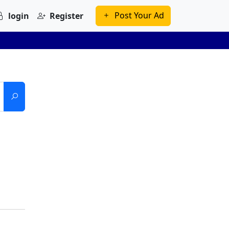
Post Your Ad
login
Register