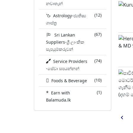
නවාතැන්
(12)
Astrology-ජ්‍යතිෂ්‍ය
ශාස්ත්‍ර
(67)
Sri Lankan
Suppliers-ශ්‍රී ලාංකික
සැපයුම්කරුවන්
(74)
Service Providers
-සේවා සපයන්නන්
(10)
Foods & Beverage
*
(1)
Earn with
Balamuda.lk