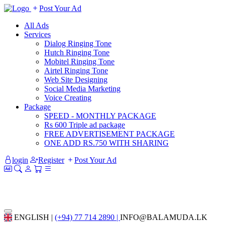
Post Your Ad
All Ads
Services
Dialog Ringing Tone
Hutch Ringing Tone
Mobitel Ringing Tone
Airtel Ringing Tone
Web Site Designing
Social Media Marketing
Voice Creating
Package
SPEED - MONTHLY PACKAGE
Rs 600 Triple ad package
FREE ADVERTISEMENT PACKAGE
ONE ADD RS.750 WITH SHARING
login
Register
Post Your Ad
ENGLISH |
(+94) 77 714 2890 |
INFO@BALAMUDA.LK