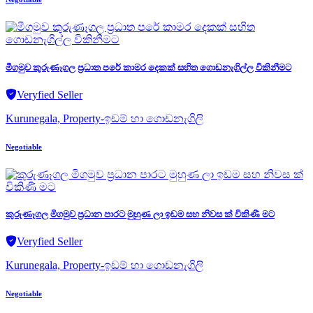
මීගමුව කුරුණෑගල ප්‍රධාත පරේ කාමර දෙකක් සහිත ගොඩනැගිල්ල විකිනීමට
Veryfied Seller
Kurunegala, Property-ඉඩම් හා ගොඩනැගිලි
Negotiable
කුරුණෑගල මිගමුව ප්‍රධාන පාරට මුහුණ ලා ඉඩම සහ නිවස ක් විකිණී මට
Veryfied Seller
Kurunegala, Property-ඉඩම් හා ගොඩනැගිලි
Negotiable