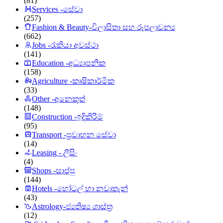
(81)
Services -සේවා
(257)
Fashion & Beauty-විලාසිතා සහ රූපලාවන්‍ය
(662)
Jobs -රැකියා අවස්ථා
(141)
Education -අධ්‍යාපනික
(158)
Agriculture -කෘෂිකාර්මික
(33)
Other -අනෙකුත්
(148)
Construction -ඉදිකිරීම්
(95)
Transport -ප්‍රවාහන සේවා
(14)
Leasing - ලීසිං
(4)
Shops -සාප්පු
(144)
Hotels -හෝටල් හා නවාතැන්
(43)
Astrology-ජ්‍යතිෂ්‍ය ශාස්ත්‍ර
(12)