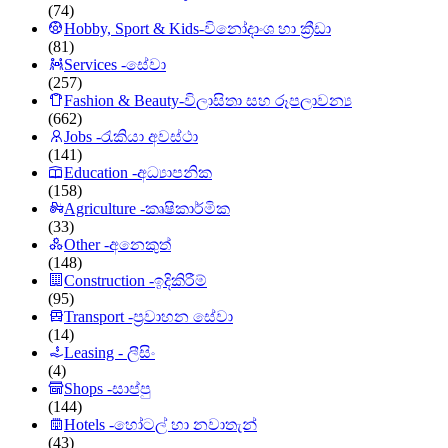
(74)
Hobby, Sport & Kids-විනෝදාංශ හා ක්‍රීඩා
(81)
Services -සේවා
(257)
Fashion & Beauty-විලාසිතා සහ රූපලාවන්‍ය
(662)
Jobs -රැකියා අවස්ථා
(141)
Education -අධ්‍යාපනික
(158)
Agriculture -කෘෂිකාර්මික
(33)
Other -අනෙකුත්
(148)
Construction -ඉදිකිරීම්
(95)
Transport -ප්‍රවාහන සේවා
(14)
Leasing - ලීසිං
(4)
Shops -සාප්පු
(144)
Hotels -හෝටල් හා නවාතැන්
(43)