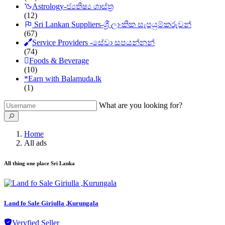
Astrology-ජ්‍යතිෂ්‍ය ශාස්ත්‍ර
(12)
Sri Lankan Suppliers-ශ්‍රී ලාංකික සැපයුම්කරුවන්
(67)
Service Providers -සේවා සපයන්නන්
(74)
Foods & Beverage
(10)
*
Earn with Balamuda.lk
(1)
What are you looking for?
Home
All ads
All thing one place Sri Lanka
Land fo Sale Giriulla ,Kurungala
Veryfied Seller