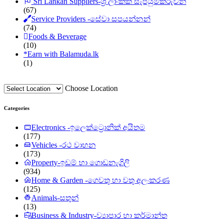
Sri Lankan Suppliers-ශ්‍රී ලාංකික සැපයුම්කරුවන්
(67)
Service Providers -සේවා සපයන්නන්
(74)
Foods & Beverage
(10)
*
Earn with Balamuda.lk
(1)
Choose Location
Categories
Electronics -ඉලෙක්ට්‍රොනික් අයිතම
(177)
Vehicles -රථ වාහන
(173)
Property-ඉඩම් හා ගොඩනැගිලි
(934)
Home & Garden -ගෙවතු හා වතු අලංකරණ
(125)
Animals-සතුන්
(13)
Business & Industry-ව්‍යාපාර හා කර්මාන්ත