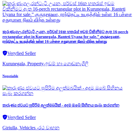
කුරුණෑගල,රන්ටැටි උයන, පර්චස් 16ක හතරැස් ඉඩම විකිනීමට ඇත 16‑perch
rectangular plot in Kurunegala, Ranteti Uyana for sale.” குருநegaலா,
ராந்தெட்டி உயநத்தில் உள்ள 16 பச்சை சதுரமான நிலம் விற்க உள்ளது
Veryfied Seller
Kurunegala, Property-ඉඩම් හා ගොඩනැගිලි
Negotiable
තාරුණ්‍ය ජවයට සුපිරිම අලුත්මබයික් - අදම ඔබේ සිහිනය සැබෑ කරගන්න
Veryfied Seller
Giriulla, Vehicles -රථ වාහන