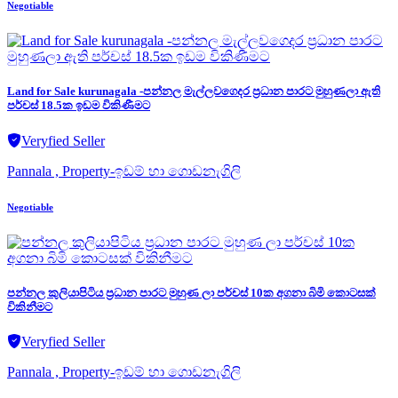
Negotiable
Land for Sale kurunagala -පන්නල මැල්ලවගෙදර ප්‍රධාන පාරට මුහුණලා ඇති
පර්චස් 18.5ක ඉඩම විකිණීමට
Veryfied Seller
Pannala , Property-ඉඩම් හා ගොඩනැගිලි
Negotiable
පන්නල කුලියාපිටිය ප්‍රධාන පාරට මුහුණ ලා පර්චස් 10ක අගනා බිමි කොටසක්
විකිනීමට
Veryfied Seller
Pannala , Property-ඉඩම් හා ගොඩනැගිලි