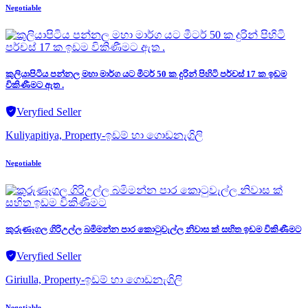
Negotiable
කුලියාපිටිය පන්නල මහා මාර්ග යට මීටර් 50 ක දුරින් පිහිටි පර්චස් 17 ක ඉඩම
විකිණීමට ඇත .
Veryfied Seller
Kuliyapitiya, Property-ඉඩම් හා ගොඩනැගිලි
Negotiable
කුරුණෑගල ගිරිඋල්ල බමිමන්න පාර කොටුවැල්ල නිවාස ක් සහිත ඉඩම විකිණීමට
Veryfied Seller
Giriulla, Property-ඉඩම් හා ගොඩනැගිලි
Negotiable