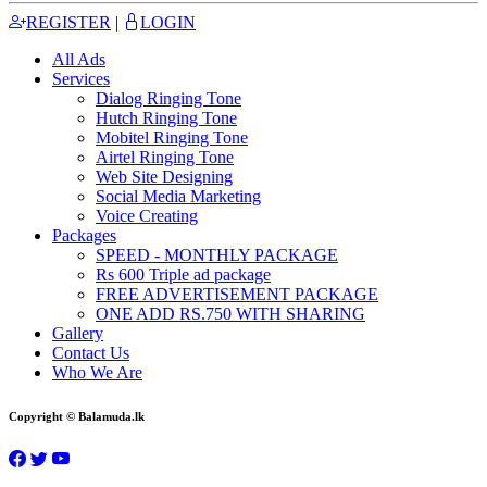
REGISTER
|
LOGIN
All Ads
Services
Dialog Ringing Tone
Hutch Ringing Tone
Mobitel Ringing Tone
Airtel Ringing Tone
Web Site Designing
Social Media Marketing
Voice Creating
Packages
SPEED - MONTHLY PACKAGE
Rs 600 Triple ad package
FREE ADVERTISEMENT PACKAGE
ONE ADD RS.750 WITH SHARING
Gallery
Contact Us
Who We Are
Copyright © Balamuda.lk