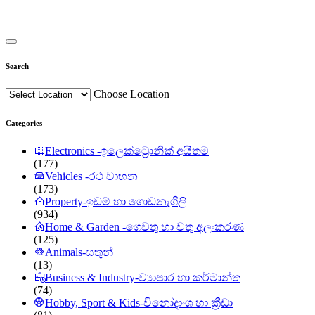
Search
Choose Location
Categories
Electronics -ඉලෙක්ට්‍රොනික් අයිතම
(177)
Vehicles -රථ වාහන
(173)
Property-ඉඩම් හා ගොඩනැගිලි
(934)
Home & Garden -ගෙවතු හා වතු අලංකරණ
(125)
Animals-සතුන්
(13)
Business & Industry-ව්‍යාපාර හා කර්මාන්ත
(74)
Hobby, Sport & Kids-විනෝදාංශ හා ක්‍රීඩා