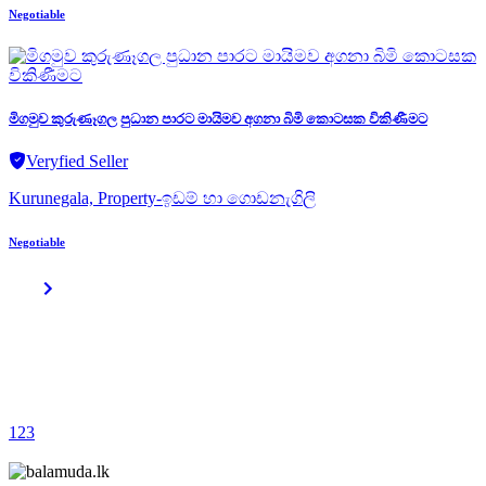
Negotiable
මිගමුව කුරුණෑගල පුධාන පාරට මායිමව අගනා බිමි කොටසක විකිණීමට
Veryfied Seller
Kurunegala, Property-ඉඩම් හා ගොඩනැගිලි
Negotiable
1
2
3