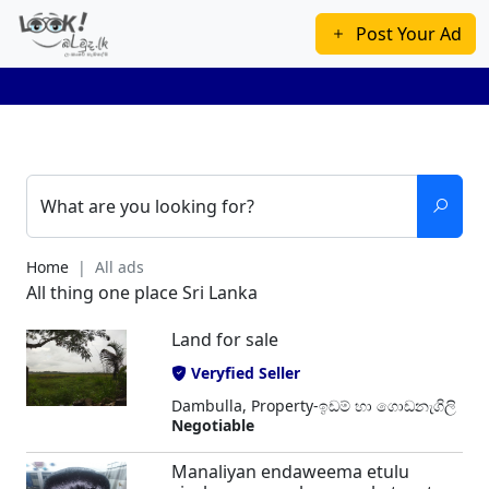
Post Your Ad
What are you looking for?
Home
All ads
All thing one place Sri Lanka
Land for sale
Veryfied Seller
Dambulla, Property-ඉඩම් හා ගොඩනැගිලි
Negotiable
Manaliyan endaweema etulu