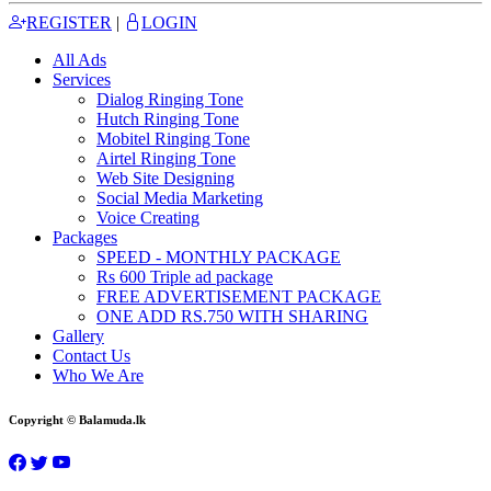
REGISTER
|
LOGIN
All Ads
Services
Dialog Ringing Tone
Hutch Ringing Tone
Mobitel Ringing Tone
Airtel Ringing Tone
Web Site Designing
Social Media Marketing
Voice Creating
Packages
SPEED - MONTHLY PACKAGE
Rs 600 Triple ad package
FREE ADVERTISEMENT PACKAGE
ONE ADD RS.750 WITH SHARING
Gallery
Contact Us
Who We Are
Copyright © Balamuda.lk