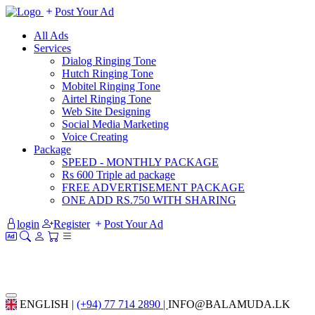
Post Your Ad
All Ads
Services
Dialog Ringing Tone
Hutch Ringing Tone
Mobitel Ringing Tone
Airtel Ringing Tone
Web Site Designing
Social Media Marketing
Voice Creating
Package
SPEED - MONTHLY PACKAGE
Rs 600 Triple ad package
FREE ADVERTISEMENT PACKAGE
ONE ADD RS.750 WITH SHARING
login
Register
Post Your Ad
ENGLISH |
(+94) 77 714 2890 |
INFO@BALAMUDA.LK