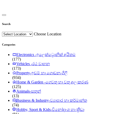
Search
Choose Location
Categories
Electronics -ඉලෙක්ට්‍රොනික් අයිතම
(177)
Vehicles -රථ වාහන
(173)
Property-ඉඩම් හා ගොඩනැගිලි
(934)
Home & Garden -ගෙවතු හා වතු අලංකරණ
(125)
Animals-සතුන්
(13)
Business & Industry-ව්‍යාපාර හා කර්මාන්ත
(74)
Hobby, Sport & Kids-විනෝදාංශ හා ක්‍රීඩා