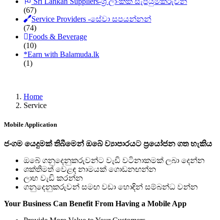
Sri Lankan Suppliers-ශ්‍රී ලාංකික සැපයුම්කරුවන්
(67)
Service Providers -සේවා සපයන්නන්
(74)
Foods & Beverage
(10)
*
Earn with Balamuda.lk
(1)
Home
Service
Mobile Application
ජංගම යෙදුමක් තිබීමෙන් ඔබේ ව්‍යාපාරයට ප්‍රයෝජන ගත හැකිය
ඔබේ ගනුදෙනුකරුවන්ට වැඩි වටිනාකමක් ලබා දෙන්න
ශක්තිමත් වෙළඳ නාමයක් ගොඩනඟන්න
ලාභ වැඩි කරන්න
ගනුදෙනුකරුවන් සමඟ වඩා හොඳින් සම්බන්ධ වන්න
Your Business Can Benefit From Having a Mobile App