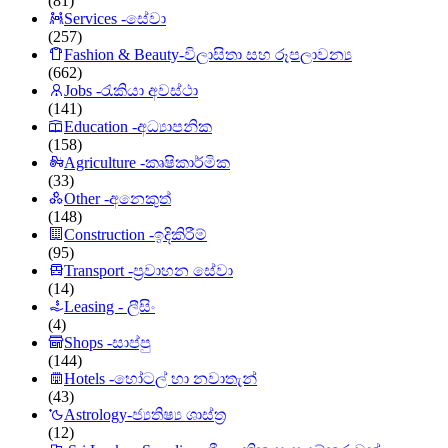
(81)
Services -සේවා
(257)
Fashion & Beauty-විලාසිතා සහ රූපලාවන්‍ය
(662)
Jobs -රැකියා අවස්ථා
(141)
Education -අධ්‍යාපනික
(158)
Agriculture -කෘෂිකාර්මික
(33)
Other -අනෙකුත්
(148)
Construction -ඉදිකිරීම්
(95)
Transport -ප්‍රවාහන සේවා
(14)
Leasing - ලීසිං
(4)
Shops -සාප්පු
(144)
Hotels -හෝටල් හා නවාතැන්
(43)
Astrology-ජ්‍යතිෂ්‍ය ශාස්ත්‍ර
(12)