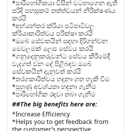
*පාරිභෝගිකයා විසින් වටහාගෙන ඇති
පරිදි පහසුකම් තත්ත්වයන් නිරීක්ෂණය
කරයි
*අභ්යන්තර ක්රියා පටිපාටිවල
ක්රියාකාරිත්වය පරීක්ෂා කරයි
*ඔබේ සේවකයින් සඳහා දිරිගන්වන
මෙවලමක් ලෙස සේවය කරයි
*ගනුදෙනුකරුවන්ට සේවය කිරීමේදී
වැදගත් වන දේ පිළිබඳව ඔබේ
සේවකයින් දැනුවත් කරයි
*තරගකාරිත්වය හදුනා ගත හැකි වීම
*පුහුණු අවශ්යතා හඳුනා ගැනීම
*පාරිභෝගික රඳවා තබා ගැනීම
##The big benefits here are:
*Increase Efficiency
*Helps you to get feedback from
the customer’s perspective