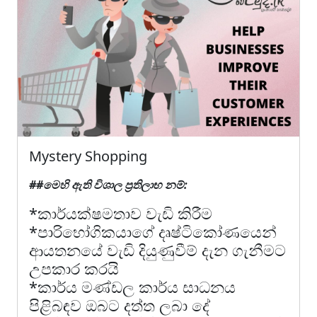
Mystery Shopping
##මෙහි ඇති විශාල ප්‍රතිලාභ නම්:
*කාර්යක්ෂමතාව වැඩි කිරීම
*පාරිභෝගිකයාගේ දෘෂ්ටිකෝණයෙන්
ආයතනයේ වැඩි දියුණුවීම් දැන ගැනීමට
උපකාර කරයි
*කාර්ය මණ්ඩල කාර්ය සාධනය
පිළිබඳව ඔබට දත්ත ලබා දේ