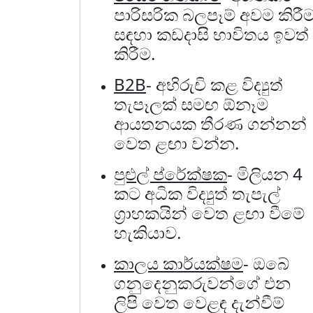
පාරිසරික බලපෑම් අවම කිරී
සඳහා කඩදාසි භාවිතය ඉවත්
කිරීම.
B2B
- අභිරුචි කළ විද්‍යුත්
තැපෑලක් සමඟ ඕනෑම
ආයතනයක තීරණ ගන්නන්
වෙත ළඟා වන්න.
පුළුල් ප්රේක්ෂක
- මිලියන 4
කට අධික විද්‍යුත් තැපැල්
ග්‍රාහකයින් වෙත ළඟා වීමේ
හැකියාව.
කාලය කාර්යක්ෂම
- ඔබේ
ගනුදෙනුකරුවන්ගේ එන
ලිපි වෙත වෙළඳ දැන්වීම්