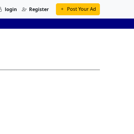
Post Your Ad
login
Register