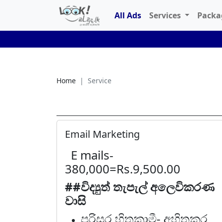
All Ads
Services
Pack
Home
Service
Email Marketing
E mails-
380,000=Rs.9,500.00
##විද්‍යුත් තැපැල් අලෙවිකරණ
වාසි
පරිසර හිතකාමී
- අහිතකර