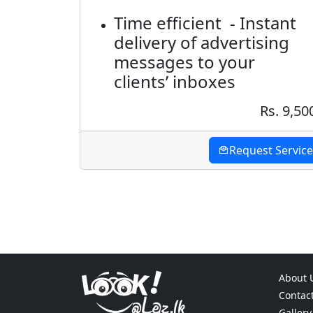
Time efficient - Instant
delivery of advertising
messages to your
clients’ inboxes
Rs. 9,50
Request Service
About 
Contac
Gallery