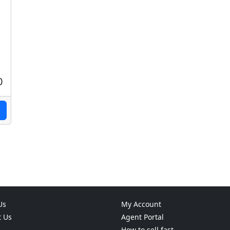
0
Us
My Account
t Us
Agent Portal
How to sell fast