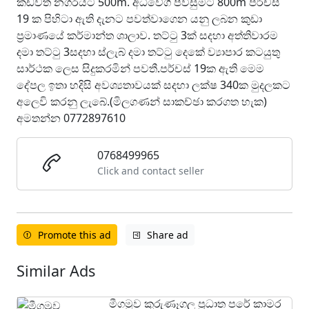
කඩවත නගරයට 500m. අධිවේගී පිවිසුමට 800m පර්චස්
19 ක පිහිටා ඇති දැනට පවත්වාගෙන යනු ලබන කුඩා
ප්‍රමාණයේ කර්මාන්ත ශාලාව. තට්ටු 3ක් සදහා අත්තිවාරම
දමා තට්ටු 3සදහා ස්ලැබ් දමා තට්ටු දෙකේ ව්‍යාපාර කටයුතු
සාර්ථක ලෙස සිදුකරමින් පවතී.පර්චස් 19ක ඇති මෙම
දේපල ඉතා හදිසි අවශ්‍යතාවයක් සදහා ලක්ෂ 340ක මුදලකට
අලෙවි කරනු ලැබේ.(මිලගණන් සාකච්ඡා කරගත හැක)
අමතන්න 0772897610
0768499965
Click and contact seller
Promote this ad
Share ad
Similar Ads
මීගමුව කුරුණෑගල ප්‍රධාත පරේ කාමර