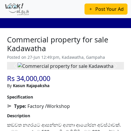
Post Your Ad
Commercial property for sale
Kadawatha
Posted on 27-Jun 12:49:pm, Kadawatha, Gampaha
Previous
Next
Rs 34,000,000
By
Kasun Rajapaksha
Specification
Type:
Factory /Workshop
Description
කඩවත නගරයට ආසන්නව අගනා ආයෝජන අවස්ථාවක්.