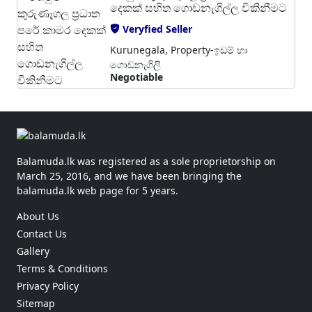
දෙකක් සහිත ගොඩනැගිල්ල විකිනීමට
Veryfied Seller
Kurunegala, Property-ඉඩම් හා
ගොඩනැගිලි
Negotiable
Balamuda.lk was registered as a sole proprietorship on
March 25, 2016, and we have been bringing the
balamuda.lk web page for 5 years.
About Us
Contact Us
Gallery
Terms & Conditions
Privacy Policy
Sitemap