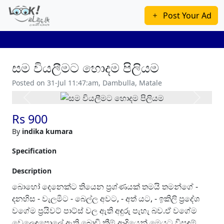
Post Your Ad
සම වියලීමට හොදම පිලියම
Posted on 31-Jul 11:47:am, Dambulla, Matale
Previous
Next
Rs 900
By
indika kumara
Specification
Description
බොහෝ දෙනෙක්ට තියෙන ප්‍රශ්ණයක් තමයි තමන්ගේ -
දනහිස - වැලමිට - බෙල්ල අවට, - අත් යට, - ඉකිලි ප්‍රදේශ
වගේම ප්‍රයිවට් පාට්ස් වල ඇති අඳුරු පැහැ බව.ඒ වගේම
වෙලෙඳපොලේ ඇති බොඩි ක්‍රීම් ආදියෙන් මෙයට විසඳුම්