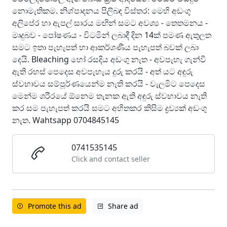
නොමැතිකම. නිශ්පාදනය පිලිබඳ විස්තර: මෙහි අඩංගු
අලිපේර හා ඇපල් සාරය මඟින් සමට අවශ්‍ය - තෙතමනය -
මෘදුබව - පෝෂණය - විටමින් ලබාදී දින 14ක් පමණ ඇතුලත
සමට ඉතා පැහැපත් හා ආකර්ශණීය පැහැපත් බවක් ලබා
දෙයි. Bleaching හෝ රසදිය අඩංගු නැත - අවපැහැ ගැන්වී
ඇති රහස් පෙදෙස අවපැහැය දුරු කරයි - අත් යට අඳුරු
ස්වභාවය සම්පූර්ණයෙන්ම නැති කරයි - වැලමිට පෙදෙස
මෙන්ම ශරීරයේ ඕනෙම තැනක ඇති අඳුරු ස්වභාවය නැති
කර සම පැහැපත් කරයි සමට අහිතකර කිසිම ද්‍රව්‍යක් අඩංගු
නැත. Wahtsapp 0704845145
0741535145
Click and contact seller
Promote this ad
Share ad