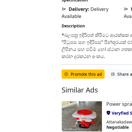
Delivery:
Delivery
Available
Ava
Description
*බලපත්‍ර ඉදිරිපත් කිරීමට ආරක්ෂක අ
“පිටුපස සහ ඉදිරිපස” පින්තූරයක් 
ලිපිනය සහ එවීම් හෝ ස්ථාන ගතක
කරන දුරකථන අංකය.
Promote this ad
Share 
Similar Ads
Power spray
Veryfied S
Attanakadawa
Negotiable