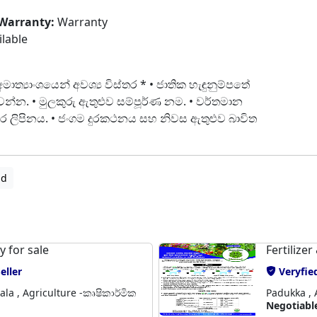
Warranty:
Warranty
ilable
මාත්‍යාංශයෙන් අවශ්‍ය විස්තර * • ජාතික හැඳුනුම්පතේ
එවන්න. • මුලකුරු ඇතුළුව සම්පූර්ණ නම. • වර්තමාන
ර ලිපිනය. • ජංගම දුරකථනය සහ නිවස ඇතුළුව බාවිත
ad
 for sale
Fertilizer
eller
Veryfied
la , Agriculture -කෘෂිකාර්මික
Padukka , 
Negotiabl