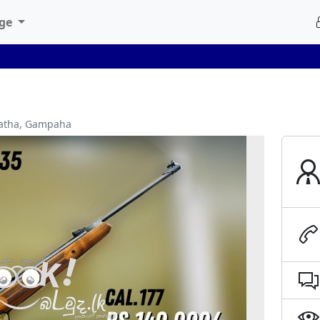
age
watha, Gampaha