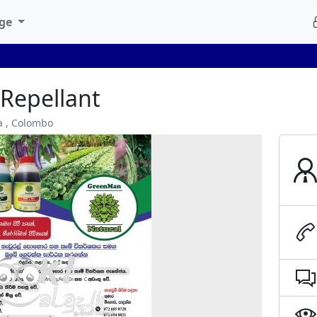
age
t Repellant
a , Colombo