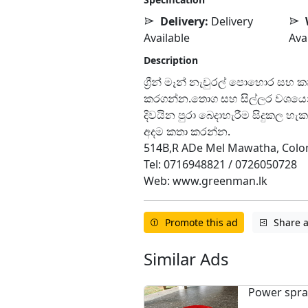
Delivery:
Delivery
Available
Ava
Description
ග්‍රීන් මෑන් නැචුරල් පොහොර සහ
කරගන්න.තොග සහ සිල්ලර වශයෙන
දිවයින පුරා බෙදාහැරීම සිදුකල හැක
අදම කතා කරන්න.
514B,R ADe Mel Mawatha, Colo
Tel: 0716948821 / 0726050728
Web: www.greenman.lk
Promote this ad
Share 
Similar Ads
Power spray