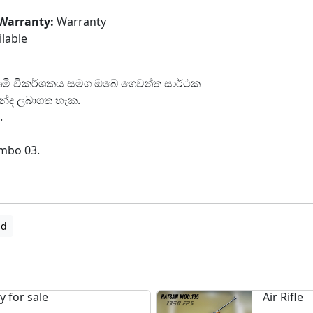
Warranty:
Warranty
ilable
 කෘමි විකර්ශකය සමග ඔබේ ගෙවත්ත සාර්ථක
්ද ලබාගත හැක.
.
mbo 03.
ad
 for sale
Air Rifle