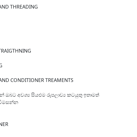
 AND THREADING
STRAIGTHNING
G
E AND CONDITIONER TREAMENTS
් ඔබට අවශ්‍ය සියළුම රූපලාව්‍ය කටයුතු ඉතාමත්
 විමසන්න
NER