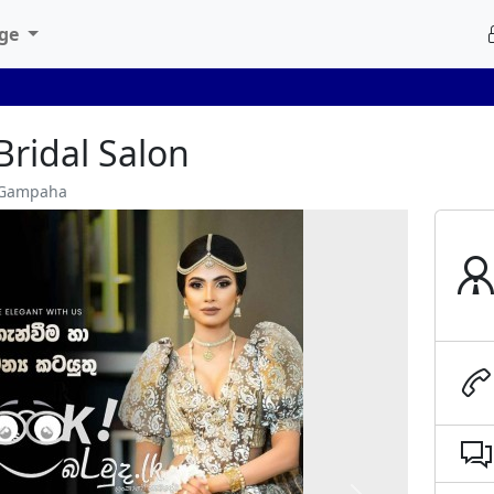
age
Bridal Salon
, Gampaha