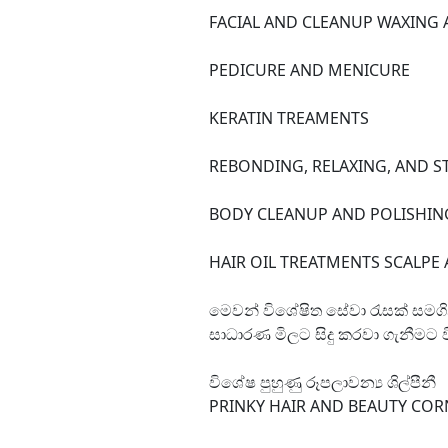
FACIAL AND CLEANUP WAXING
PEDICURE AND MENICURE
KERATIN TREAMENTS
REBONDING, RELAXING, AND 
BODY CLEANUP AND POLISHIN
HAIR OIL TREATMENTS SCALP
මෙවන් විශේෂිත සේවා රැසක් සමගින
සාධාරණ මිලට සිදු කරවා ගැනීමට
විශේෂ පුහුණු රූපලාවන්‍ය ශිල්පීනී
PRINKY HAIR AND BEAUTY COR