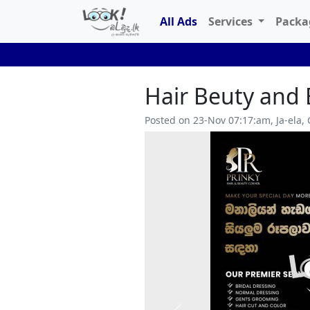
All Ads
Services
Pack
Hair Beuty and 
Posted on 23-Nov 07:17:am, Ja-ela