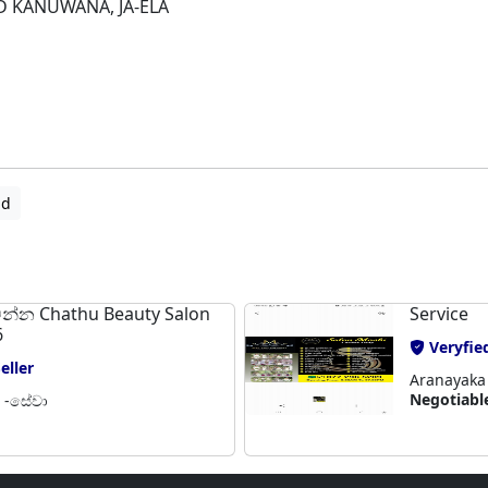
 KANUWANA, JA-ELA
ad
න්න Chathu Beauty Salon
Service
6
Veryfied
eller
Aranayaka 
Negotiabl
s -සේවා