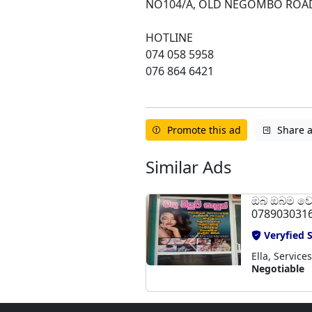
NO104/A, OLD NEGOMBO ROAD
HOTLINE
074 058 5958
076 864 6421
Promote this ad
Share 
Similar Ads
ඔබ ඔබම වෙ
078903031
Veryfied S
Ella, Service
Negotiable