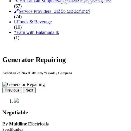
Sri Lankan Suppliers-ශ්‍රී ලාංකික සැපයුම්කරුවන්
(67)
Service Providers -සේවා සපයන්නන්
(74)
Foods & Beverage
(10)
*
Earn with Balamuda.lk
(1)
Generator Repairing
Posted on 28-Nov 01:04:am, Yakkala , Gampaha
Previous
Next
Negotiable
By
Multiline Electricals
Specification