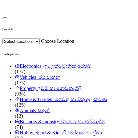
Search
Choose Location
Categories
Electronics -ඉලෙක්ට්‍රොනික් අයිතම
(177)
Vehicles -රථ වාහන
(173)
Property-ඉඩම් හා ගොඩනැගිලි
(934)
Home & Garden -ගෙවතු හා වතු අලංකරණ
(125)
Animals-සතුන්
(13)
Business & Industry-ව්‍යාපාර හා කර්මාන්ත
(74)
Hobby, Sport & Kids-විනෝදාංශ හා ක්‍රීඩා