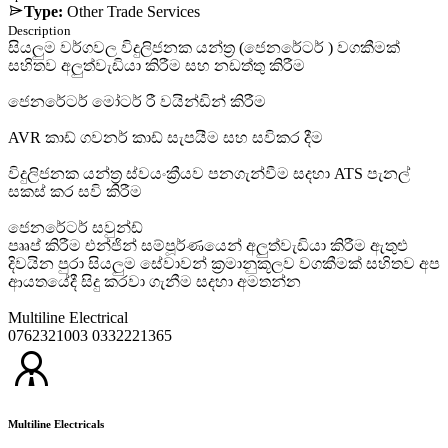
Type:
Other Trade Services
Description
සියලුම වර්ගවල විදුලිජනක යන්ත්‍ර (ජෙනරේටර් ) වගකීමක්
සහිතව අලුත්වැඩියා කිරීම සහ නඩත්තු කිරීම
ජෙනරේටර් මෝටර් රී වයින්ඩින් කිරීම
AVR කාඩ් ගවනර් කාඩ් සැපයීම සහ සවිකර දීම
විදුලිජනක යන්ත්‍ර ස්වයංක්‍රීයව පනගැන්වීම සදහා ATS පැනල්
සකස් කර සවි කිරීම
ජෙනරේටර් සවුන්ඩ්
පෲප් කිරීම එන්ජින් සම්පූර්ණයෙන් අලුත්වැඩියා කිරීම ඇතුළු
දිවයින පුරා සියලුම සේවාවන් ක්‍රමානුකූලව වගකීමක් සහිතව අප
ආයතයේදී සිදු කරවා ගැනීම සදහා අමතන්න
Multiline Electrical
0762321003 0332221365
Multiline Electricals