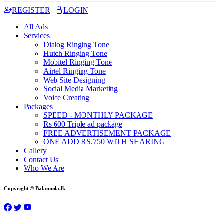
REGISTER
|
LOGIN
All Ads
Services
Dialog Ringing Tone
Hutch Ringing Tone
Mobitel Ringing Tone
Airtel Ringing Tone
Web Site Designing
Social Media Marketing
Voice Creating
Packages
SPEED - MONTHLY PACKAGE
Rs 600 Triple ad package
FREE ADVERTISEMENT PACKAGE
ONE ADD RS.750 WITH SHARING
Gallery
Contact Us
Who We Are
Copyright © Balamuda.lk