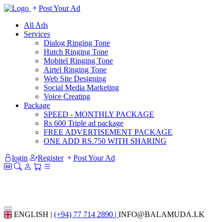
Post Your Ad
All Ads
Services
Dialog Ringing Tone
Hutch Ringing Tone
Mobitel Ringing Tone
Airtel Ringing Tone
Web Site Designing
Social Media Marketing
Voice Creating
Package
SPEED - MONTHLY PACKAGE
Rs 600 Triple ad package
FREE ADVERTISEMENT PACKAGE
ONE ADD RS.750 WITH SHARING
login
Register
Post Your Ad
ENGLISH |
(+94) 77 714 2890 |
INFO@BALAMUDA.LK