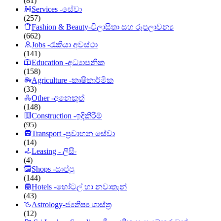
(81)
Services -සේවා
(257)
Fashion & Beauty-විලාසිතා සහ රූපලාවන්‍ය
(662)
Jobs -රැකියා අවස්ථා
(141)
Education -අධ්‍යාපනික
(158)
Agriculture -කෘෂිකාර්මික
(33)
Other -අනෙකුත්
(148)
Construction -ඉදිකිරීම්
(95)
Transport -ප්‍රවාහන සේවා
(14)
Leasing - ලීසිං
(4)
Shops -සාප්පු
(144)
Hotels -හෝටල් හා නවාතැන්
(43)
Astrology-ජ්‍යතිෂ්‍ය ශාස්ත්‍ර
(12)