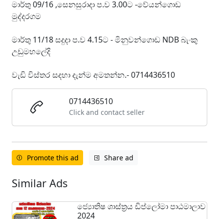
මාර්තු 09/16 ,සෙනසුරාදා ප.ව 3.00ට -වේයන්ගොඩ
මුද්දරගම
මාර්තු 11/18 සදුදා ප.ව 4.15ට - මිනුවන්ගොඩ NDB බැංකු
උඩුමහලේදි
වැඩි විස්තර සදහා දැන්ම අමතන්න.- 0714436510
0714436510
Click and contact seller
Promote this ad
Share ad
Similar Ads
ජ්‍යොතිෂ ශාස්ත්‍රය ඩිප්ලෝමා පාඨමාලාව
2024