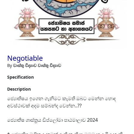
Negotiable
By
වාස්තු විද්‍යාව වාස්තු විද්‍යාව
Specification
Description
ජ්‍යොතිෂය ඉගෙන ගැනිමට කැමති ඔබට මෙන්න හොද
අවස්ථාවක් අදම සම්බන්ද වෙන්න..??
ජ්‍යොතිෂ ශාස්ත්‍රය ඩිප්ලෝමා පාඨමාලාව 2024