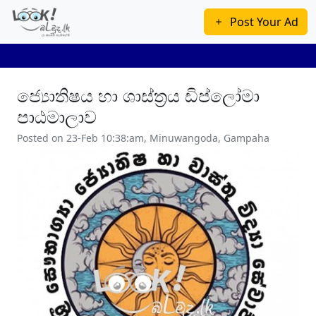
Post Your Ad
ජ්‍යොතිෂය ‍හා ශාස්ත්‍රය ඩිප්ලෝමා
පාඨමාලාව
Posted on 23-Feb 10:38:am, Minuwangoda, Gampaha
Previous
Next