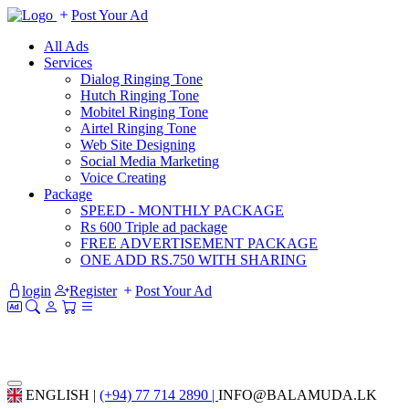
Post Your Ad
All Ads
Services
Dialog Ringing Tone
Hutch Ringing Tone
Mobitel Ringing Tone
Airtel Ringing Tone
Web Site Designing
Social Media Marketing
Voice Creating
Package
SPEED - MONTHLY PACKAGE
Rs 600 Triple ad package
FREE ADVERTISEMENT PACKAGE
ONE ADD RS.750 WITH SHARING
login
Register
Post Your Ad
ENGLISH |
(+94) 77 714 2890 |
INFO@BALAMUDA.LK