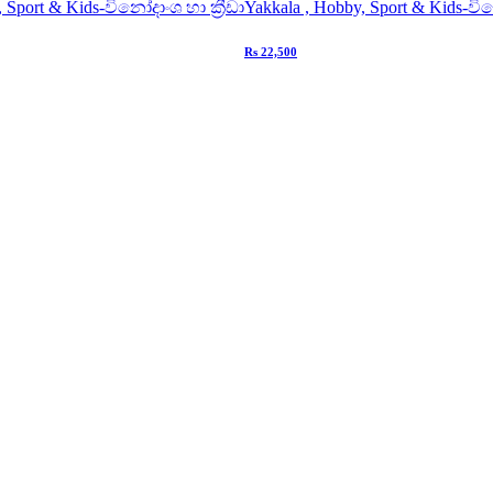
 Sport & Kids-විනෝදාංශ හා ක්‍රීඩා
Yakkala , Hobby, Sport & Kids-වින
Rs 22,500