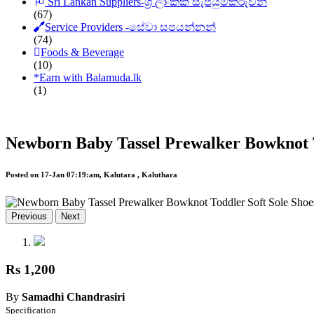
Sri Lankan Suppliers-ශ්‍රී ලාංකික සැපයුම්කරුවන්
(67)
Service Providers -සේවා සපයන්නන්
(74)
Foods & Beverage
(10)
*
Earn with Balamuda.lk
(1)
Newborn Baby Tassel Prewalker Bowknot T
Posted on 17-Jan 07:19:am, Kalutara , Kaluthara
Previous
Next
Rs 1,200
By
Samadhi Chandrasiri
Specification