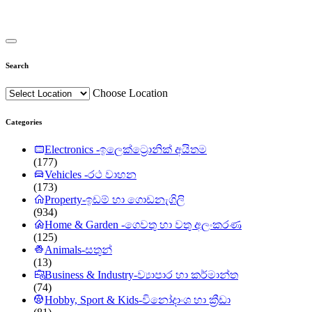
Search
Choose Location
Categories
Electronics -ඉලෙක්ට්‍රොනික් අයිතම
(177)
Vehicles -රථ වාහන
(173)
Property-ඉඩම් හා ගොඩනැගිලි
(934)
Home & Garden -ගෙවතු හා වතු අලංකරණ
(125)
Animals-සතුන්
(13)
Business & Industry-ව්‍යාපාර හා කර්මාන්ත
(74)
Hobby, Sport & Kids-විනෝදාංශ හා ක්‍රීඩා