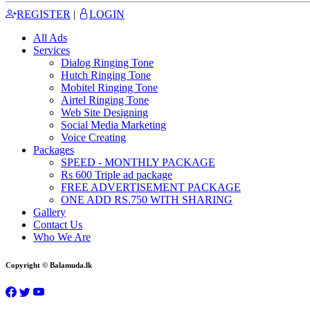
REGISTER
|
LOGIN
All Ads
Services
Dialog Ringing Tone
Hutch Ringing Tone
Mobitel Ringing Tone
Airtel Ringing Tone
Web Site Designing
Social Media Marketing
Voice Creating
Packages
SPEED - MONTHLY PACKAGE
Rs 600 Triple ad package
FREE ADVERTISEMENT PACKAGE
ONE ADD RS.750 WITH SHARING
Gallery
Contact Us
Who We Are
Copyright © Balamuda.lk