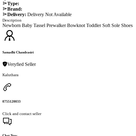
Type:
Brand:
Delivery:
Delivery Not Available
Description
Newborn Baby Tassel Prewalker Bowknot Toddler Soft Sole Shoes
Samadhi Chandrasiri
Veryfied Seller
Kaluthara
0755120033
Click and contact seller
Chat Now