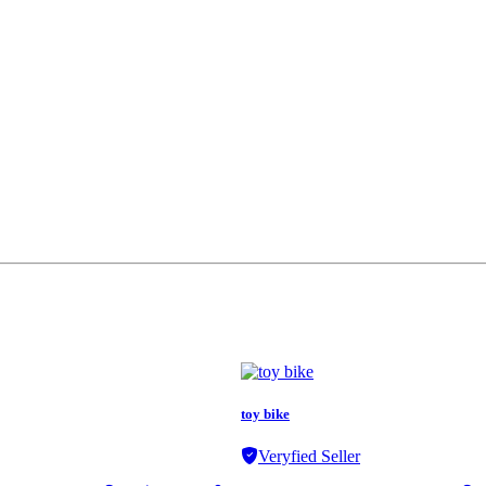
toy bike
Veryfied Seller