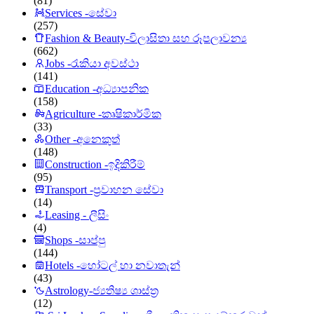
(81)
Services -සේවා
(257)
Fashion & Beauty-විලාසිතා සහ රූපලාවන්‍ය
(662)
Jobs -රැකියා අවස්ථා
(141)
Education -අධ්‍යාපනික
(158)
Agriculture -කෘෂිකාර්මික
(33)
Other -අනෙකුත්
(148)
Construction -ඉදිකිරීම්
(95)
Transport -ප්‍රවාහන සේවා
(14)
Leasing - ලීසිං
(4)
Shops -සාප්පු
(144)
Hotels -හෝටල් හා නවාතැන්
(43)
Astrology-ජ්‍යතිෂ්‍ය ශාස්ත්‍ර
(12)