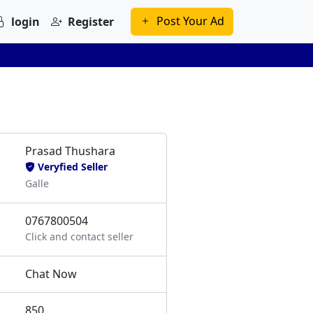
Post Your Ad
login
Register
Prasad Thushara
Veryfied Seller
Galle
0767800504
Click and contact seller
Chat Now
850