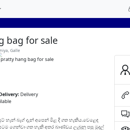
g bag for sale
niya, Galle
Next
Delivery:
Delivery
ilable
් හෑන් බෑග් දැන් අපෙන් මිළ දි ගත හැකිය.වෙළෙඳ
ම ගෙන්වා ගත හැකි අතර බාණ්ඩය ලැබුනු පසු මුදල්