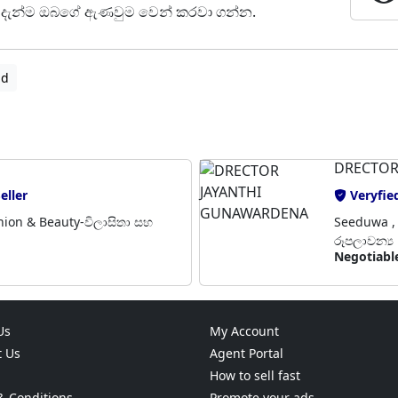
් දැන්ම ඔබගේ ඇණවුම වෙන් කරවා ගන්න.
ad
DRECTOR
eller
Veryfied
shion & Beauty-විලාසිතා සහ
Seeduwa , 
රූපලාවන්‍ය
Negotiabl
Us
My Account
t Us
Agent Portal
How to sell fast
& Conditions
Promote your ads