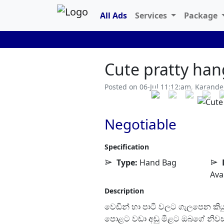
All Ads
Services
Package
Cute pratty han
Posted on 06-Jul 11:12:am, Karande
Previous
Negotiable
Specification
Type:
Hand Bag
Ava
Description
වෙඩින් හා පාටි වලට ගැලපෙන කියුට
පොළට වඩා අඩු මිළට ඔබගේ නිවසට