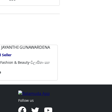
 JAYANTHI GUNAWARDENA
Paradis
 Seller
Veryf
Fashion & Beauty-විලාසිතා සහ
Badulla 
රූපලාවන්
e
Negotia
Follow us