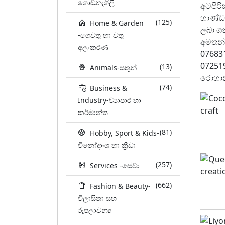
ගොඩනැගිලි
(125)
Home & Garden
-ගෙවතු හා වතු
අලංකරණ
(13)
Animals-සතුන්
(74)
Business &
Industry-ව්‍යාපාර හා
කර්මාන්ත
(81)
Hobby, Sport & Kids-
විනෝදාංශ හා ක්‍රීඩා
(257)
Services -සේවා
(662)
Fashion & Beauty-
විලාසිතා සහ
රූපලාවන්‍ය