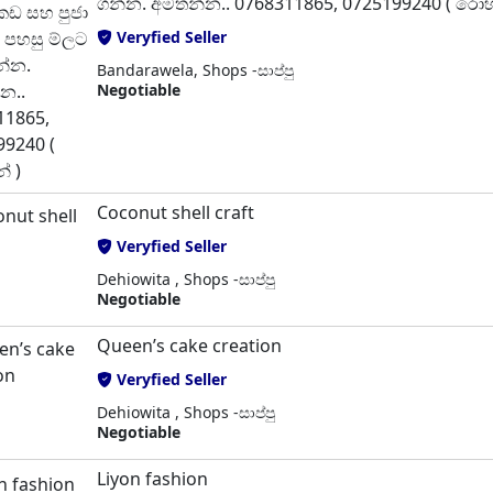
ගන්න. අමතන්න.. 0768311865, 0725199240 ( රොහ
Veryfied Seller
Bandarawela, Shops -සාප්පු
Negotiable
Coconut shell craft
Veryfied Seller
Dehiowita , Shops -සාප්පු
Negotiable
Queen’s cake creation
Veryfied Seller
Dehiowita , Shops -සාප්පු
Negotiable
Liyon fashion