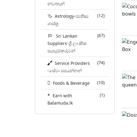
නවාතැන්
(12)
Astrology-ජ්‍යතිෂ්‍ය
ශාස්ත්‍ර
(67)
Sri Lankan
Suppliers-ශ්‍රී ලාංකික
සැපයුම්කරුවන්
(74)
Service Providers
-සේවා සපයන්නන්
(10)
Foods & Beverage
*
(1)
Earn with
Balamuda.lk