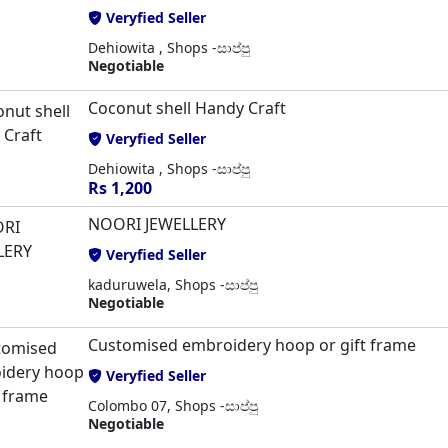
Veryfied Seller
Dehiowita , Shops -සාප්පු
Negotiable
Coconut shell Handy Craft
Veryfied Seller
Dehiowita , Shops -සාප්පු
Rs 1,200
NOORI JEWELLERY
Veryfied Seller
kaduruwela, Shops -සාප්පු
Negotiable
Customised embroidery hoop or gift frame
Veryfied Seller
Colombo 07, Shops -සාප්පු
Negotiable