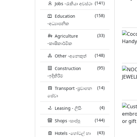
(141)
Jobs -රැකියා අවස්ථා
(158)
Education
-අධ්‍යාපනික
(33)
Agriculture
-කෘෂිකාර්මික
(148)
Other -අනෙකුත්
(95)
Construction
-ඉදිකිරීම්
(14)
Transport -ප්‍රවාහන
සේවා
(4)
Leasing - ලීසිං
(144)
Shops -සාප්පු
(43)
Hotels -හෝටල් හා