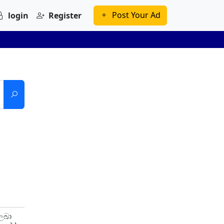
Post Your Ad
login
Register
ලබා