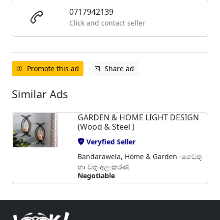
0717942139
Click and contact seller
Promote this ad
Share ad
Similar Ads
GARDEN & HOME LIGHT DESIGN
(Wood & Steel )
Veryfied Seller
Bandarawela, Home & Garden -ගෙවතු
හා වතු අලංකරණ
Negotiable