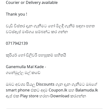
Courier or Delivery available
Thank you !
වැඩි විස්තර දැන ගැනීමට හෝ මිලදී ගැනීම් සඳහා පහත
වට්ස්ඇප් මාර්ගය සම්බන්ධ කර ගන්න
0717942139
කුරියර් හෝ ඩිලිවරි පහසුකම් සහිතයි
Ganemulla Mal Kade -
ගනේමුල්ල මල් කඩේ
ඔබට අවශ්‍ය සියලු Discounts ගැන දැන ගැනීමට ඔබගේ
smart phone එකට අදම Coupon.lk සහ Balamuda.lk
ඇප් එක Play store හරහා Download කරගන්න