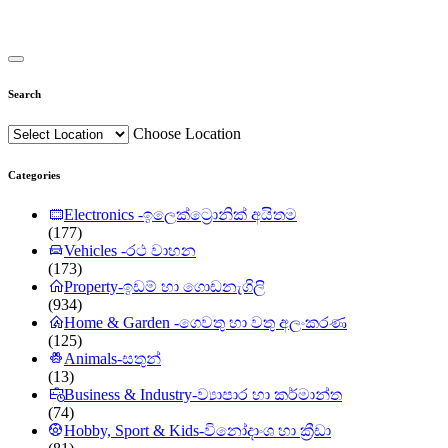
Search
Choose Location
Categories
Electronics -ඉලෙක්ට්‍රොනික් අයිතම
(177)
Vehicles -රථ වාහන
(173)
Property-ඉඩම් හා ගොඩනැගිලි
(934)
Home & Garden -ගෙවතු හා වතු අලංකරණ
(125)
Animals-සතුන්
(13)
Business & Industry-ව්‍යාපාර හා කර්මාන්ත
(74)
Hobby, Sport & Kids-විනෝදාංශ හා ක්‍රීඩා