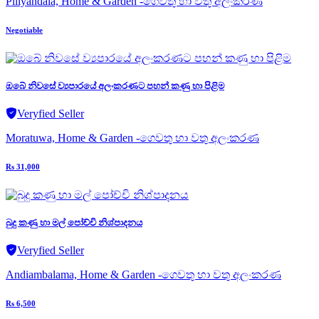
Piliyandala, Home & Garden -ගෙවතු හා වතු අලංකරණ
Negotiable
ඔබේ නිවසේ ව්‍යපාරයේ අලංකරණට පහන් කණු හා පිළිම
Veryfied Seller
Moratuwa, Home & Garden -ගෙවතු හා වතු අලංකරණ
Rs 31,000
බුදු කණු හා මල් පෝච්චි නිශ්පාදනය
Veryfied Seller
Andiambalama, Home & Garden -ගෙවතු හා වතු අලංකරණ
Rs 6,500