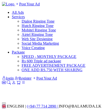
Post Your Ad
All Ads
Services
Dialog Ringing Tone
Hutch Ringing Tone
Mobitel Ringing Tone
Airtel Ringing Tone
Web Site Designing
Social Media Marketing
Voice Creating
Package
SPEED - MONTHLY PACKAGE
Rs 600 Triple ad package
FREE ADVERTISEMENT PACKAGE
ONE ADD RS.750 WITH SHARING
login
Register
Post Your Ad
ENGLISH |
(+94) 77 714 2890 |
INFO@BALAMUDA.LK