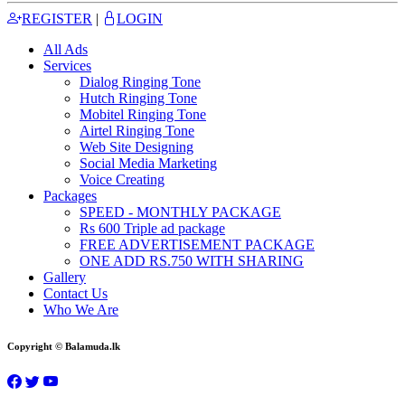
REGISTER
|
LOGIN
All Ads
Services
Dialog Ringing Tone
Hutch Ringing Tone
Mobitel Ringing Tone
Airtel Ringing Tone
Web Site Designing
Social Media Marketing
Voice Creating
Packages
SPEED - MONTHLY PACKAGE
Rs 600 Triple ad package
FREE ADVERTISEMENT PACKAGE
ONE ADD RS.750 WITH SHARING
Gallery
Contact Us
Who We Are
Copyright © Balamuda.lk