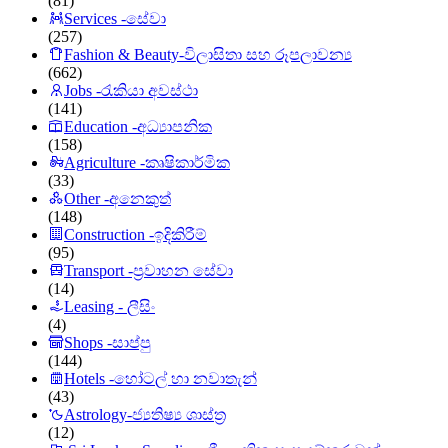
(81)
Services -සේවා
(257)
Fashion & Beauty-විලාසිතා සහ රූපලාවන්‍ය
(662)
Jobs -රැකියා අවස්ථා
(141)
Education -අධ්‍යාපනික
(158)
Agriculture -කෘෂිකාර්මික
(33)
Other -අනෙකුත්
(148)
Construction -ඉදිකිරීම්
(95)
Transport -ප්‍රවාහන සේවා
(14)
Leasing - ලීසිං
(4)
Shops -සාප්පු
(144)
Hotels -හෝටල් හා නවාතැන්
(43)
Astrology-ජ්‍යතිෂ්‍ය ශාස්ත්‍ර
(12)